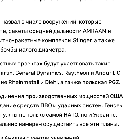
 назвал в числе вооружений, которые
опе, ракеты средней дальности AMRAAM и
итно-ракетные комплексы Stinger, а также
бомбы малого диаметра.
стных проектах будут участвовать такие
rtin, General Dynamics, Raytheon и Anduril. С
 Rheinmetall и Diehl, а также польская PGZ.
бъединения производственных мощностей США
здание средств ПВО и ударных систем. Генсек
нужны не только самой НАТО, но и Украине.
 альянс намерен осуществить все эти планы.
з Анкары с учетом заявлений