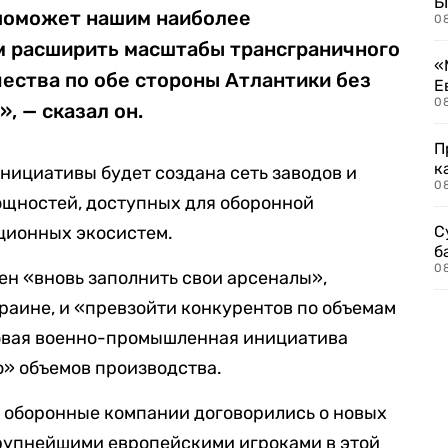
Б
поможет нашим наиболее
0
 расширить масштабы трансграничного
«
ества по обе стороны Атлантики без
Е
0
, — сказал он.
П
к
инициативы будет создана сеть заводов и
0
щностей, доступных для оборонной
ционных экосистем.
С
б
0
ен «вновь заполнить свои арсеналы»,
раине, и «превзойти конкурентов по объемам
новая военно-промышленная инициатива
» объемов производства.
е оборонные компании договорились о новых
упнейшими европейскими игроками в этой