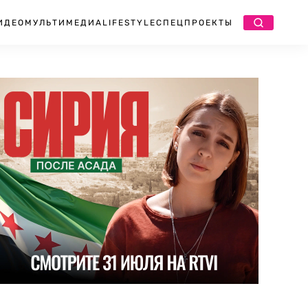
ИДЕО
МУЛЬТИМЕДИА
LIFESTYLE
СПЕЦПРОЕКТЫ