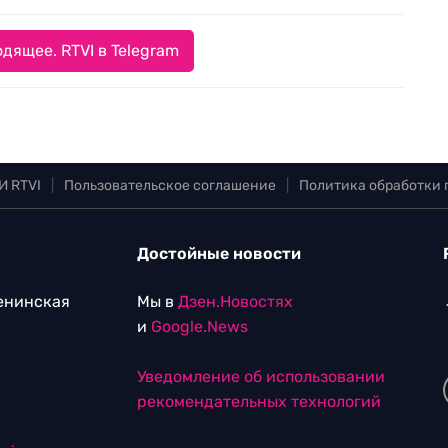
дящее. RTVI в Telegram
И RTVI
|
Пользовательское соглашение
|
Политика обработки
Достойные новости
Ленинская
Мы в
Дзен.Новостях
и
Google.News
Уведомление об использовании
рекомендательных технологий