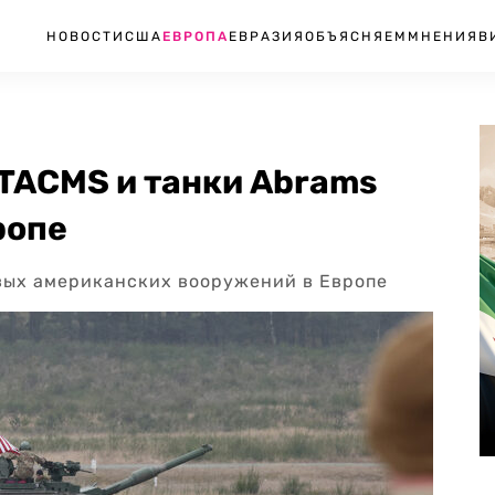
НОВОСТИ
США
ЕВРОПА
ЕВРАЗИЯ
ОБЪЯСНЯЕМ
МНЕНИЯ
В
TACMS и танки Abrams
ропе
вых американских вооружений в Европе