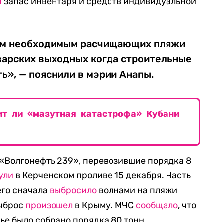
н
запас инвентаря и средств индивидуальной
сем необходимым расчищающих пляжи
варских выходных когда строительные
ть», — пояснили в мэрии Анапы.
ит ли «мазутная катастрофа» Кубани
 «Волгонефть 239», перевозившие порядка 8
ули
в Керченском проливе 15 декабря. Часть
его сначала
выбросило
волнами на пляжи
выброс
произошел
в Крыму. МЧС
сообщало
, что
жье было собрано порядка 80 тонн