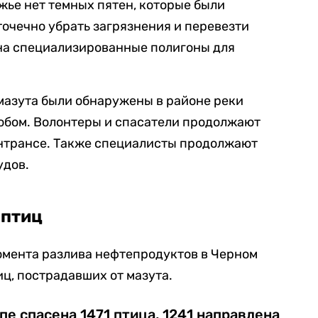
жье нет темных пятен, которые были
точечно убрать загрязнения и перевезти
на специализированные полигоны для
мазута были обнаружены в районе реки
обом. Волонтеры и спасатели продолжают
интрансе. Также специалисты продолжают
удов.
 птиц
момента разлива нефтепродуктов в Черном
иц, пострадавших от мазута.
пе спасена 1471 птица, 1241 направлена