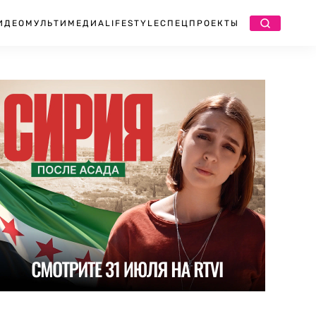
ИДЕО
МУЛЬТИМЕДИА
LIFESTYLE
СПЕЦПРОЕКТЫ