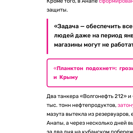
Кроме того, в Анапе
сформирова
защиты.
«Задача — обеспечить в
людей даже на период ян
магазины могут не работа
«
Планктон подохнет»: гроз
и Крыму
Два танкера «Волгонефть 212» и
тыс. тонн нефтепродуктов,
затон
мазута вытекла из резервуаров, 
Анапы, а через несколько дней 
за два дня на кубанском побере