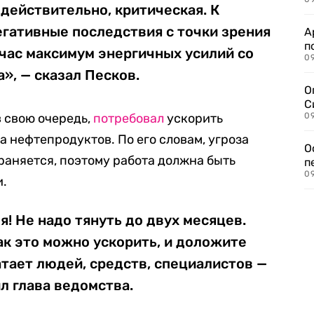
 действительно, критическая. К
гативные последствия с точки зрения
А
п
йчас максимум энергичных усилий со
09
», — сказал Песков.
О
С
в свою очередь,
потребовал
ускорить
09
 нефтепродуктов. По его словам, угроза
О
раняется, поэтому работа должна быть
п
09
и.
я! Не надо тянуть до двух месяцев.
ак это можно ускорить, и доложите
атает людей, средств, специалистов —
л глава ведомства.