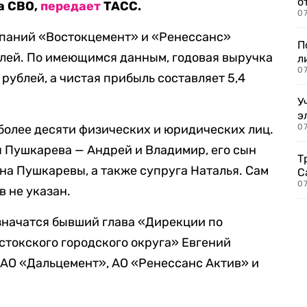
о
а СВО,
передает
ТАСС.
07
мпаний «Востокцемент» и «Ренессанс»
П
блей. По имеющимся данным, годовая выручка
л
07
рублей, а чистая прибыль составляет 5,4
У
э
более десяти физических и юридических лиц.
07
я Пушкарева — Андрей и Владимир, его сын
Т
на Пушкаревы, а также супруга Наталья. Сам
С
07
в не указан.
значатся бывший глава «Дирекции по
стокского городского округа» Евгений
 АО «Дальцемент», АО «Ренессанс Актив» и