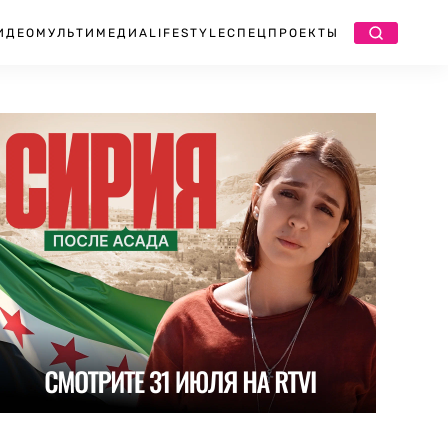
ИДЕО
МУЛЬТИМЕДИА
LIFESTYLE
СПЕЦПРОЕКТЫ