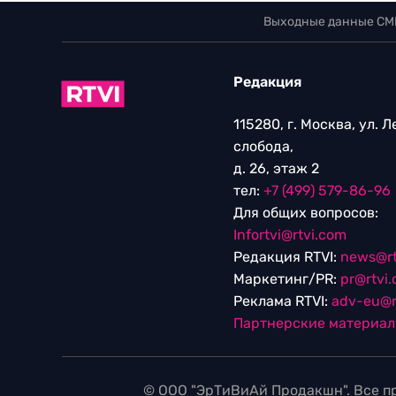
Выходные данные СМ
Редакция
115280, г. Москва, ул. 
слобода,
д. 26, этаж 2
тел:
+7 (499) 579-86-96
Для общих вопросов:
Infortvi@rtvi.com
Редакция RTVI:
news@rt
Маркетинг/PR:
pr@rtvi
Реклама RTVI:
adv-eu@r
Партнерские материа
© ООО "ЭрТиВиАй Продакшн". Все пр