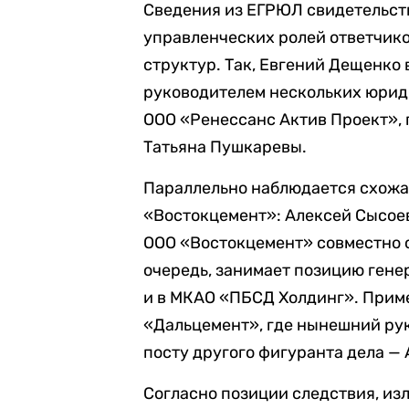
Сведения из ЕГРЮЛ свидетельст
управленческих ролей ответчико
структур. Так, Евгений Дещенко
руководителем нескольких юрид
ООО «Ренессанс Актив Проект», 
Татьяна Пушкаревы.
Параллельно наблюдается схожа
«Востокцемент»: Алексей Сысое
ООО «Востокцемент» совместно 
очередь, занимает позицию генер
и в МКАО «ПБСД Холдинг». Прим
«Дальцемент», где нынешний ру
посту другого фигуранта дела —
Согласно позиции следствия, из