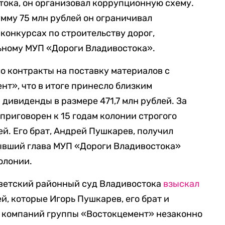
стока, он организовал коррупционную схему.
умму 75 млн рублей он ограничивал
онкурсах по строительству дорог,
ьному МУП «Дороги Владивостока».
о контракты на поставку материалов с
т», что в итоге принесло близким
дивиденды в размере 471,7 млн рублей. За
приговорен к 15 годам колонии строгого
й. Его брат, Андрей Пушкарев, получил
бывший глава МУП «Дороги Владивостока»
олонии.
Советский районный суд Владивостока
взыскал
ей, которые Игорь Пушкарев, его брат и
ь компаний группы «Востокцемент» незаконно