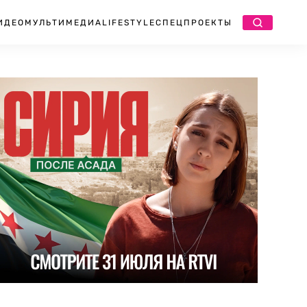
ИДЕО
МУЛЬТИМЕДИА
LIFESTYLE
СПЕЦПРОЕКТЫ