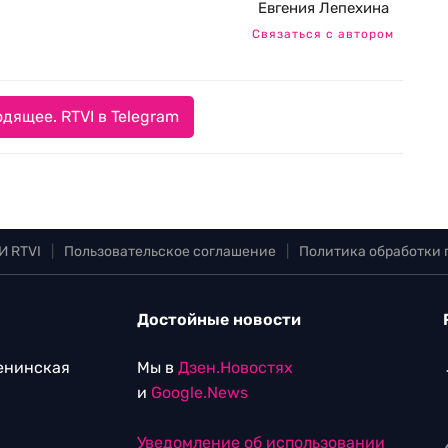
Евгения Лепехина
Связаться с автором
дящее. RTVI в Telegram
И RTVI
|
Пользовательское соглашение
|
Политика обработки
Достойные новости
Ленинская
Мы в
Дзен.Новостях
и
Google.News
Уведомление об использовании