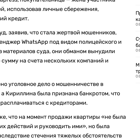
ей, использовав личные сбережения,
П
ий кредит.
к
0
д, заявив, что стала жертвой мошенников,
С
сенджер WhatsApp под видом полицейского и
б
из материалов суда, они обманом вынудили
0
сумму на счета нескольких компаний и
М
т
0
но уголовное дело о мошенничестве в
), а Кириллина была признана банкротом, что
 расплачиваться с кредиторами.
е, что на момент продажи квартиры «не была
их действий и руководить ими», но была
вследствие стечения тяжелых обстоятельств