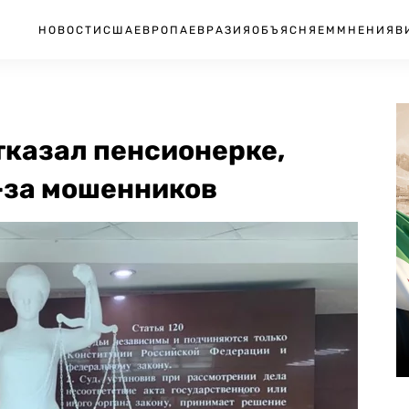
НОВОСТИ
США
ЕВРОПА
ЕВРАЗИЯ
ОБЪЯСНЯЕМ
МНЕНИЯ
В
тказал пенсионерке,
-за мошенников