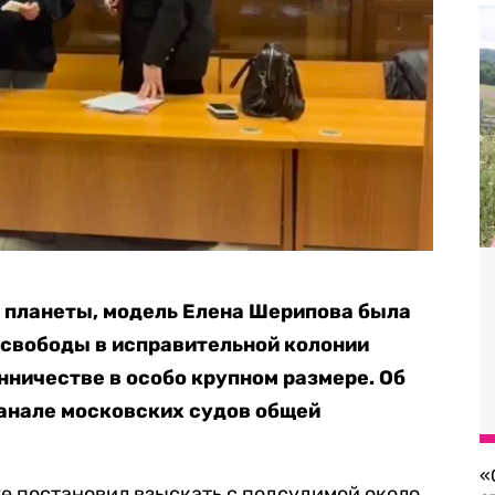
 планеты, модель Елена Шерипова была
 свободы в исправительной колонии
нничестве в особо крупном размере. Об
анале московских судов общей
«
е постановил взыскать с подсудимой около