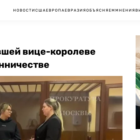
НОВОСТИ
США
ЕВРОПА
ЕВРАЗИЯ
ОБЪЯСНЯЕМ
МНЕНИЯ
В
вшей вице-королеве
енничестве