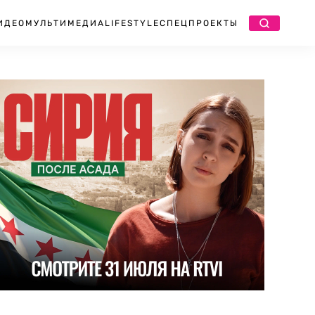
ИДЕО
МУЛЬТИМЕДИА
LIFESTYLE
СПЕЦПРОЕКТЫ