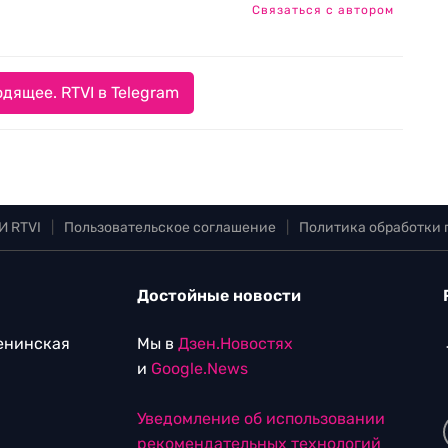
Связаться с автором
дящее. RTVI в Telegram
И RTVI
|
Пользовательское соглашение
|
Политика обработки
Достойные новости
Ленинская
Мы в
Дзен.Новостях
и
Google.News
Уведомление об использовании
рекомендательных технологий