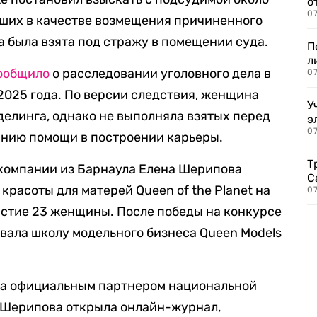
о
07
евших в качестве возмещения причиненного
 была взята под стражу в помещении суда.
П
л
ообщило
о расследовании уголовного дела в
07
025 года. По версии следствия, женщина
У
делинга, однако не выполняла взятых перед
э
07
анию помощи в построении карьеры.
Т
 компании из Барнаула Елена Шерипова
С
 красоты для матерей Queen of the Planet на
07
астие 23 женщины. После победы на конкурсе
овала школу модельного бизнеса Queen Models
ала официальным партнером национальной
 Шерипова открыла онлайн-журнал,