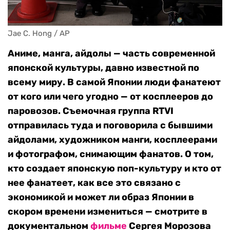
Jae C. Hong / AP
Аниме, манга, айдолы — часть современной
японской культуры, давно известной по
всему миру. В самой Японии люди фанатеют
от кого или чего угодно — от косплееров до
паровозов. Съемочная группа RTVI
отправилась туда и поговорила с бывшими
айдолами, художником манги, косплеерами
и фотографом, снимающим фанатов.
О том,
кто создает японскую поп-культуру и кто от
нее фанатеет, как все это связано с
экономикой и может ли образ Японии в
скором времени измениться — смотрите
в
документальном
фильме
Сергея Морозова