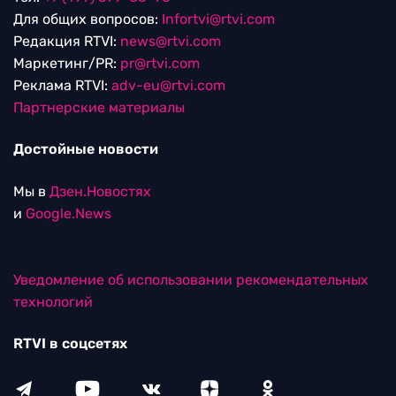
Для общих вопросов:
Infortvi@rtvi.com
Редакция RTVI:
news@rtvi.com
Маркетинг/PR:
pr@rtvi.com
Реклама RTVI:
adv-eu@rtvi.com
Партнерские материалы
Достойные новости
Мы в
Дзен.Новостях
и
Google.News
Уведомление об использовании рекомендательных
технологий
RTVI в соцсетях