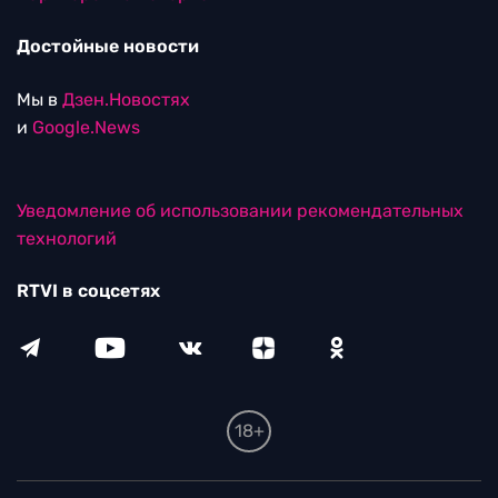
Достойные новости
Мы в
Дзен.Новостях
и
Google.News
Уведомление об использовании рекомендательных
технологий
RTVI в соцсетях
18+