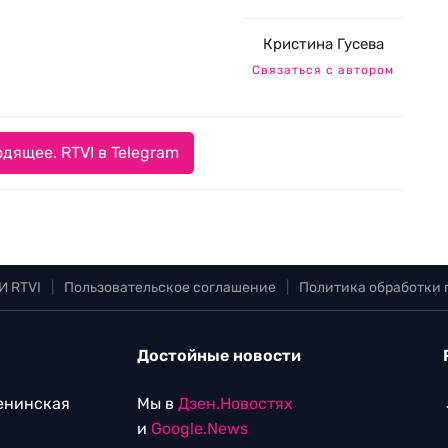
Кристина Гусева
Связаться с автором
дящее. RTVI в Telegram
И RTVI
|
Пользовательское соглашение
|
Политика обработки
Достойные новости
Ленинская
Мы в
Дзен.Новостях
и
Google.News