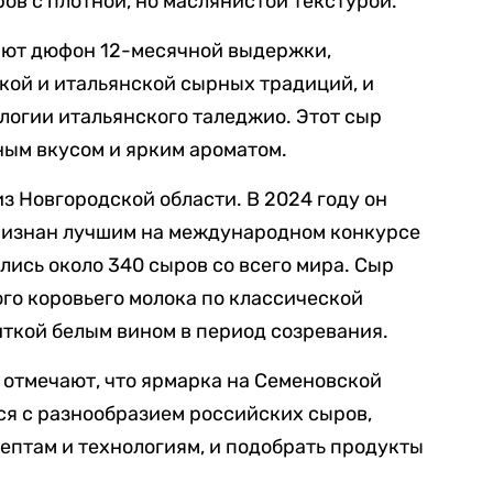
ов с плотной, но маслянистой текстурой.
яют дюфон 12-месячной выдержки,
ой и итальянской сырных традиций, и
ологии итальянского таледжио. Этот сыр
ым вкусом и ярким ароматом.
з Новгородской области. В 2024 году он
признан лучшим на международном конкурсе
лись около 340 сыров со всего мира. Сыр
го коровьего молока по классической
ткой белым вином в период созревания.
г отмечают, что ярмарка на Семеновской
я с разнообразием российских сыров,
птам и технологиям, и подобрать продукты