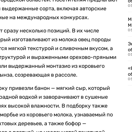
о
0
 и выдержанные сорта, включая авторские
нные на международных конкурсах.
М
М
 сразу несколько позиций. В их числе
05
орый изготавливают из молока овец породы
Э
ся мягкой текстурой и сливочным вкусом, а
о
05
структурой и выраженными орехово-пряными
шли выдержанный монтазио из коровьего
«
о
рынза, созревающая в рассоле.
05
рку привезли банон — мягкий сыр, который
радной водкой и заворачивают в сушеные
виях высокой влажности. В подборку также
орбье из коровьего молока, узнаваемый по
ктовых деревьев, а также бофор —