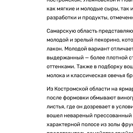
как мягкие и молодые сыры, так
разработки и продукты, отмече
Самарскую область представляют
молодой и зрелый пекорино, кот
лакон. Молодой вариант отличает
выдержанный — более плотной 
оттенками. Также в подборку во
молока и классическая овечья б
Из Костромской области на ярма
после формовки обмывают виног
листья, где он дозревает в усло
вошел невареный прессованный м
характерной полосе из золы фру