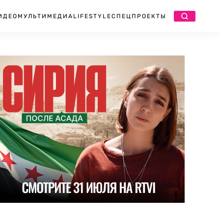
ИДЕО
МУЛЬТИМЕДИА
LIFESTYLE
СПЕЦПРОЕКТЫ