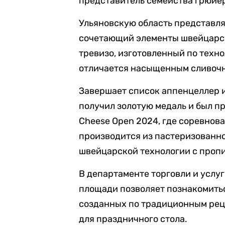
представитель семейства грюйер
Ульяновскую область представл
сочетающий элементы швейцарск
тревизо, изготовленный по техн
отличается насыщенным сливочн
Завершает список аппенцеллер и
получил золотую медаль и был 
Cheese Open 2024, где соревнова
производится из пастеризованно
швейцарской технологии с пропи
В департаменте торговли и услу
площади позволяет познакомитьс
созданных по традиционным реце
для праздничного стола.