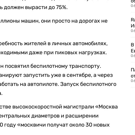
о
06
ль должен вырасти до 75%.
R
лионы машин, они просто на дорогах не
И
0
требность жителей в личных автомобилях,
В
Е
оходимыми даже при пиковых нагрузках.
06
н посвятил беспилотному транспорту.
П
нируют запустить уже в сентябре, а через
о
06
работать на автопилоте. Запуск беспилотного
а.
ьстве высокоскоростной магистрали «Москва
центральных диаметров и расширении
30 году «москвичи получат около 30 новых