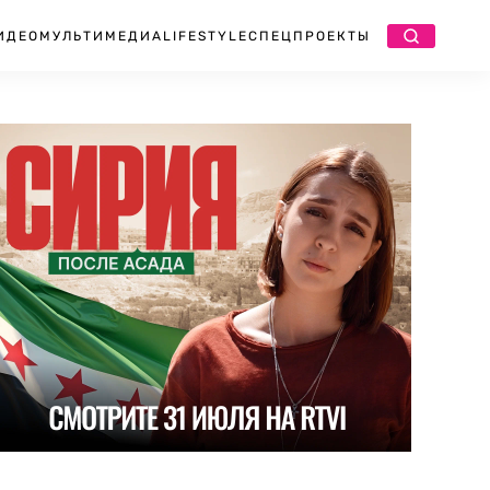
ИДЕО
МУЛЬТИМЕДИА
LIFESTYLE
СПЕЦПРОЕКТЫ