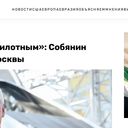
НОВОСТИ
США
ЕВРОПА
ЕВРАЗИЯ
ОБЪЯСНЯЕМ
МНЕНИЯ
В
пилотным»: Собянин
осквы