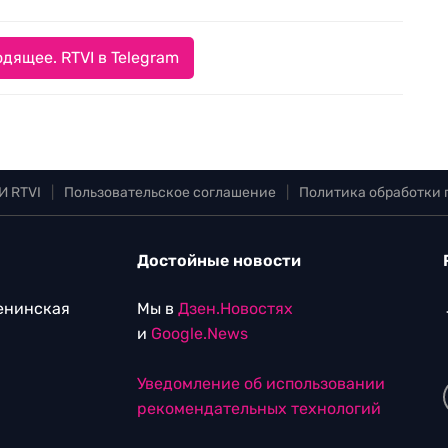
дящее. RTVI в Telegram
И RTVI
|
Пользовательское соглашение
|
Политика обработки
Достойные новости
Ленинская
Мы в
Дзен.Новостях
и
Google.News
Уведомление об использовании
рекомендательных технологий