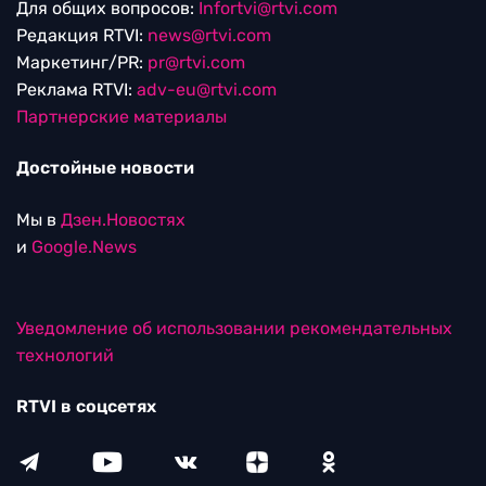
Для общих вопросов:
Infortvi@rtvi.com
Редакция RTVI:
news@rtvi.com
Маркетинг/PR:
pr@rtvi.com
Реклама RTVI:
adv-eu@rtvi.com
Партнерские материалы
Достойные новости
Мы в
Дзен.Новостях
и
Google.News
Уведомление об использовании рекомендательных
технологий
RTVI в соцсетях