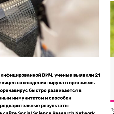
 инфицированной ВИЧ, ученые выявили 21
есяцев нахождения вируса в организме.
коронавирус быстро развивается в
енным иммунитетом и способен
Предварительные результаты
П
а сайте Social Science Research Network.