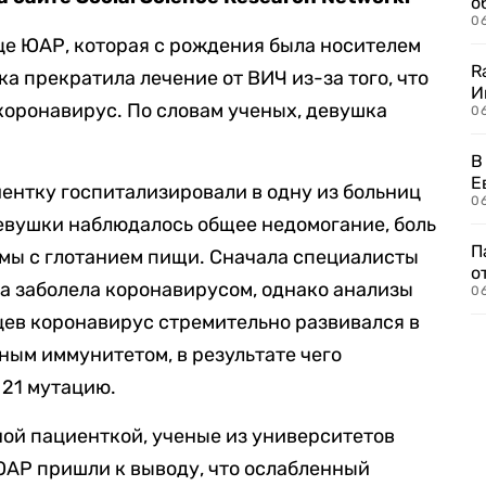
о
06
це ЮАР, которая с рождения была носителем
R
ка прекратила лечение от ВИЧ из-за того, что
И
коронавирус. По словам ученых, девушка
0
В
Е
иентку госпитализировали в одну из больниц
06
евушки наблюдалось общее недомогание, боль
П
лемы с глотанием пищи. Сначала специалисты
о
а заболела коронавирусом, однако анализы
06
яцев коронавирус стремительно развивался в
ным иммунитетом, в результате чего
 21 мутацию.
ной пациенткой, ученые из университетов
ЮАР пришли к выводу, что ослабленный