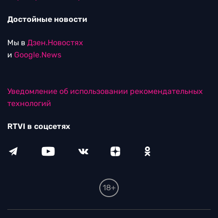
Достойные новости
Мы в
Дзен.Новостях
и
Google.News
Уведомление об использовании рекомендательных
технологий
RTVI в соцсетях
18+