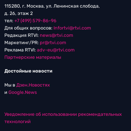
115280, г. Москва, ул. Ленинская слобода,
д. 26, этаж 2
тел:
+7 (499) 579-86-96
Для общих вопросов:
Infortvi@rtvi.com
Редакция RTVI:
news@rtvi.com
Маркетинг/PR:
pr@rtvi.com
Реклама RTVI:
adv-eu@rtvi.com
Партнерские материалы
Достойные новости
Мы в
Дзен.Новостях
и
Google.News
Уведомление об использовании рекомендательных
технологий