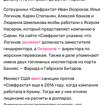
Сотрудники «Совфрахта» Иван Окороков, Илья
Логинов, Карен Степанян, Алексей Конков и
Людмила Шмелькова якобы работали с Ясером
Насером, который представляет компанию в
Сирии. На сайте «Совфрахта» указано, что
Логинов
занимает
должность заместителя
гендиректора, а
Окороков
— директора по
морским перевозкам. Также в деле упоминают
имена двух топливных инспекторов из порта
Банияс — Фарида и Габриэля Битаров.
Минюст США
ввел
санкции против
«Совфрахта» еще в 2016 году, когда компания
работала в Крыму. Тогда же у нее отняли
лицензию на расчеты в долларах.
Американское ведомство считает, что