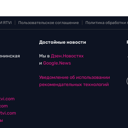
И RTVI
|
Пользовательское соглашение
|
Политика обработки
Достойные новости
Ленинская
Мы в
Дзен.Новостях
и
Google.News
Уведомление об использовании
рекомендательных технологий
vi.com
.com
tvi.com
лы