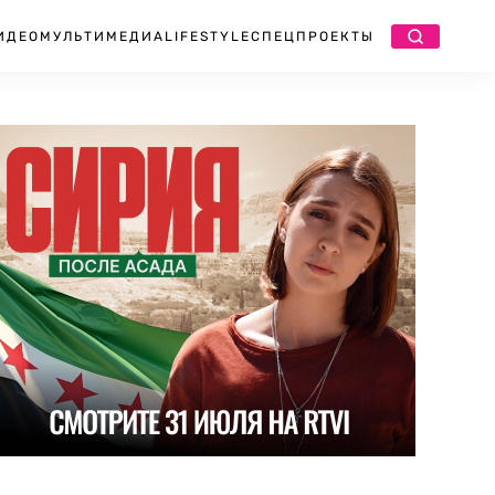
ИДЕО
МУЛЬТИМЕДИА
LIFESTYLE
СПЕЦПРОЕКТЫ