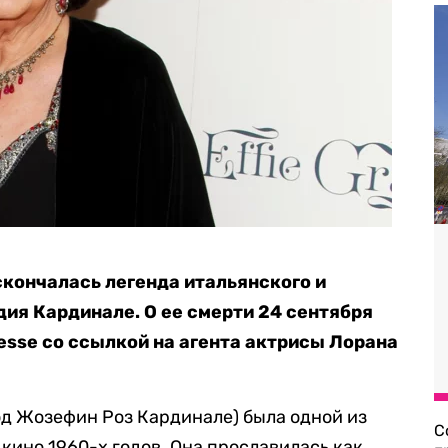
скончалась легенда итальянского и
ия Кардинале. О ее смерти 24 сентября
esse со ссылкой на агента актрисы Лорана
д Жозефин Роз Кардинале) была одной из
С
кино 1960-х годов. Она прославилась как