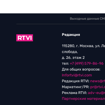
Выходные данные СМ
Редакция
115280, г. Москва, ул. 
слобода,
д. 26, этаж 2
тел:
+7 (499) 579-86-96
Для общих вопросов:
Infortvi@rtvi.com
Редакция RTVI:
news@rt
Маркетинг/PR:
pr@rtvi
Реклама RTVI:
adv-eu@r
Партнерские материа