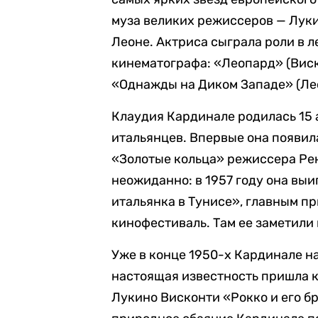
муза великих режиссеров — Лук
Леоне. Актриса сыграла роли в л
кинематографа: «Леопард» (Виск
«Однажды на Диком Западе» (Ле
Клаудия Кардинале родилась 15 а
итальянцев. Впервые она появил
«Золотые кольца» режиссера Рен
неожиданно: в 1957 году она вы
итальянка в Тунисе», главным п
кинофестиваль. Там ее заметил
Уже в конце 1950-х Кардинале на
настоящая известность пришла к
Лукино Висконти «Рокко и его бр