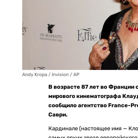
Andy Kropa / Invision / AP
В возрасте 87 лет во Франции 
мирового кинематографа Клауд
сообщило агентство France-Pr
Саври.
Кардинале (настоящее имя — Кло
самых ярких звезд европейского 