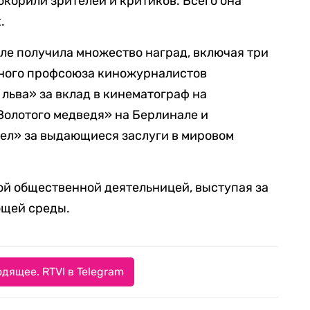
корили зрителей и критиков. Всего она
.
ле получила множество наград, включая три
ного профсоюза киножурналистов
 льва» за вклад в кинематограф на
Золотого медведя» на Берлинале и
ел» за выдающиеся заслуги в мировом
ой общественной деятельницей, выступая за
ющей среды.
дящее. RTVI в Telegram