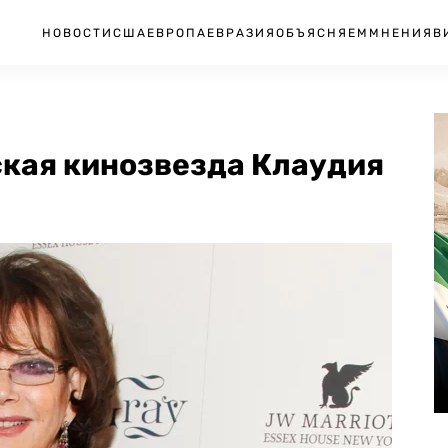
НОВОСТИ
США
ЕВРОПА
ЕВРАЗИЯ
ОБЪЯСНЯЕМ
МНЕНИЯ
В
ская кинозвезда Клаудия