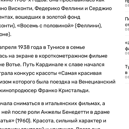
п
08
ино Висконти, Федерико Феллини и Серджио
ентах, вошедших в золотой фонд
П
о
онти), «Восемь с половиной» (Феллини),
08
оне).
«
преля 1938 года в Тунисе в семье
ф
0
ась на экране в короткометражном фильме
е Вотье. Путь Кардинале к славе начался
Т
в
играла конкурс красоты «Самая красивая
08
ризом которого была поездка на Венецианский
и кинопродюсер Франко Кристальди.
чала сниматься в итальянских фильмах, а
 ней после роли Анжелы Бенедетти в драме
атья» (1960). Красота, сильный характер и