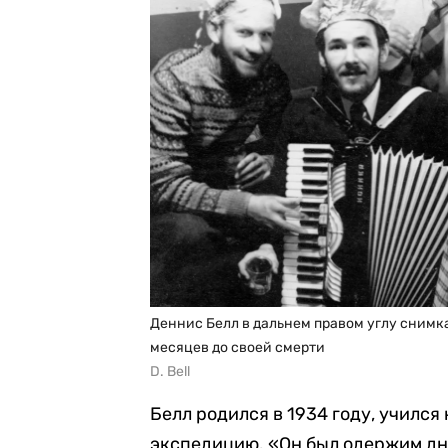
Деннис Белл в дальнем правом углу снимка
месяцев до своей смерти
D. Bell
Белл родился в 1934 году, учился 
экспедицию. «Он был одержим дн