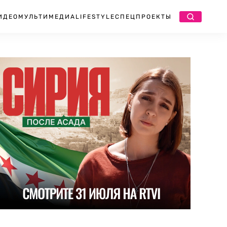
ИДЕО
МУЛЬТИМЕДИА
LIFESTYLE
СПЕЦПРОЕКТЫ