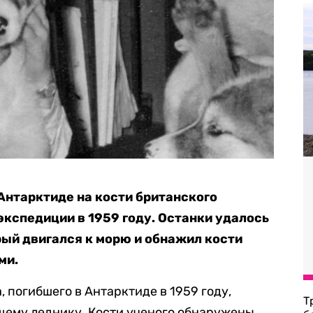
Антарктиде на кости британского
экспедиции в 1959 году. Останки удалось
рый двигался к морю и обнажил кости
ми.
 погибшего в Антарктиде в 1959 году,
Т
ему леднику. Кости ученого обнаружены