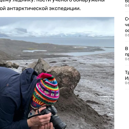
б
0
кой антарктической экспедиции.
С
ч
о
0
В
п
0
Т
И
06