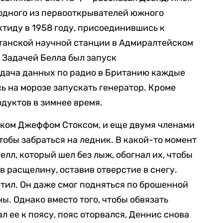
 одного из первооткрывателей южного
ктиду в 1958 году, присоединившись к
танской научной станции в Адмиралтейском
. Задачей Белла был запуск
едача данных по радио в Британию каждые
сь на морозе запускать генератор. Кроме
одуктов в зимнее время.
иком Джеффом Стоксом, и еще двумя членами
тобы забраться на ледник. В какой-то момент
елл, который шел без лыж, обогнал их, чтобы
в расщелину, оставив отверстие в снегу.
етил. Он даже смог подняться по брошенной
ы. Однако вместо того, чтобы обвязать
ал ее к поясу, пояс оторвался, Деннис снова