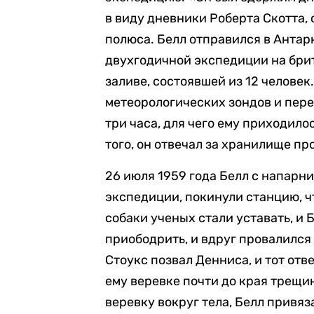
в виду дневники Роберта Скотта,
полюса. Белл отправился в Антар
двухгодичной экспедиции на бри
заливе, состоявшей из 12 человек
метеорологических зондов и пер
три часа, для чего ему приходило
того, он отвечал за хранилище пр
26 июля 1959 года Белл с напарн
экспедиции, покинули станцию, ч
собаки ученых стали уставать, и Б
приободрить, и вдруг провалился 
Стоукс позвал Денниса, и тот отв
ему веревке почти до края трещин
веревку вокруг тела, Белл привяз