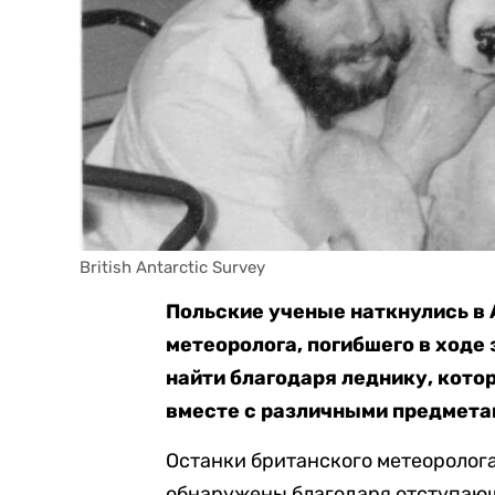
British Antarctic Survey
Польские ученые наткнулись в 
метеоролога, погибшего в ходе 
найти благодаря леднику, кото
вместе с различными предмета
Останки британского метеоролога,
обнаружены благодаря отступающ