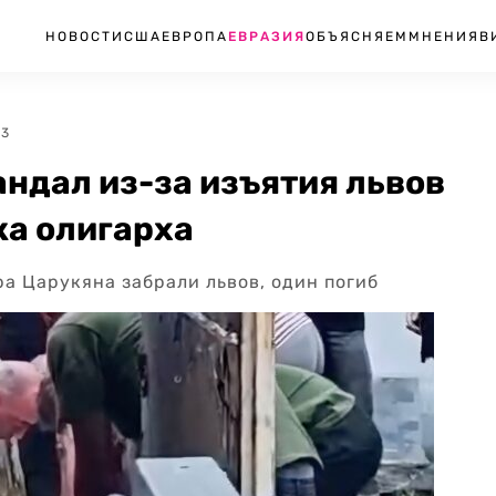
НОВОСТИ
США
ЕВРОПА
ЕВРАЗИЯ
ОБЪЯСНЯЕМ
МНЕНИЯ
В
33
ндал из-за изъятия львов
ка олигарха
а Царукяна забрали львов, один погиб