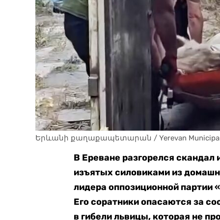
Երևանի քաղաքապետարան / Yerevan Municipality 
В Ереване разгорелся скандал и
изъятых силовиками из домашн
лидера оппозиционной партии 
Его соратники опасаются за со
в гибели львицы, которая не п