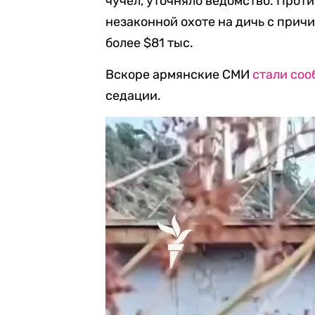
чучел, уточняло ведомство. Проти
незаконной охоте на дичь с при
более $81 тыс.
Вскоре армянские СМИ
стали соо
седации.