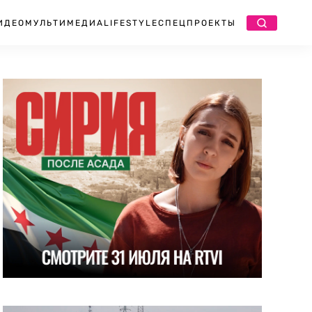
ИДЕО
МУЛЬТИМЕДИА
LIFESTYLE
СПЕЦПРОЕКТЫ