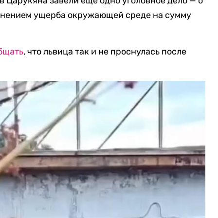
в Царукяна завели еще одно уголовное дело — о
чинением ущерба окружающей среде на сумму
бщать
, что львица так и не проснулась после