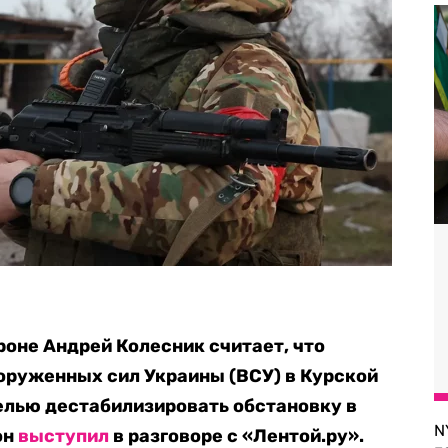
роне Андрей Колесник считает, что
оруженных сил Украины (ВСУ) в Курской
елью дестабилизировать обстановку в
N
он
выступил
в разговоре с «Лентой.ру».