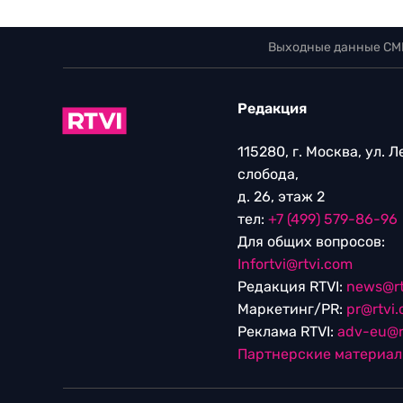
Выходные данные СМ
Редакция
115280, г. Москва, ул. 
слобода,
д. 26, этаж 2
тел:
+7 (499) 579-86-96
Для общих вопросов:
Infortvi@rtvi.com
Редакция RTVI:
news@rt
Маркетинг/PR:
pr@rtvi
Реклама RTVI:
adv-eu@r
Партнерские материа