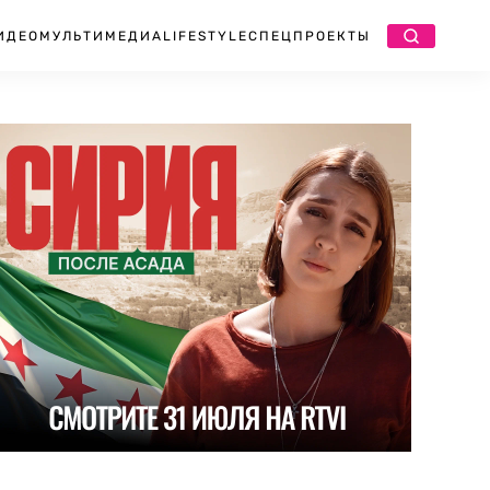
ИДЕО
МУЛЬТИМЕДИА
LIFESTYLE
СПЕЦПРОЕКТЫ