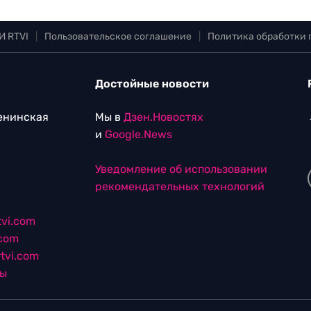
И RTVI
|
Пользовательское соглашение
|
Политика обработки
Достойные новости
Ленинская
Мы в
Дзен.Новостях
и
Google.News
Уведомление об использовании
рекомендательных технологий
vi.com
.com
tvi.com
лы