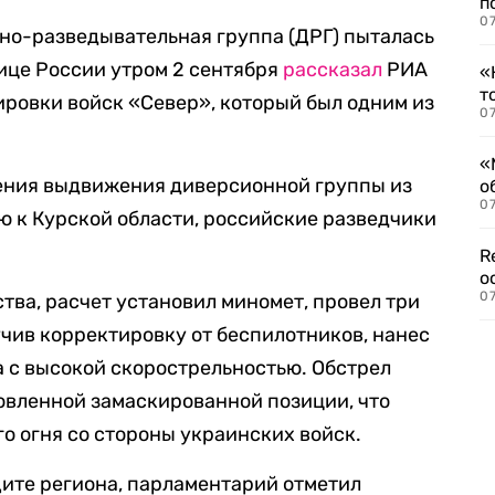
п
07
нно-разведывательная группа (ДРГ) пыталась
ице России утром 2 сентября
рассказал
РИА
«
т
ровки войск «Север», который был одним из
07
«
жения выдвижения диверсионной группы из
о
07
 к Курской области, российские разведчики
R
о
07
тва, расчет установил миномет, провел три
учив корректировку от беспилотников, нанес
 с высокой скорострельностью. Обстрел
овленной замаскированной позиции, что
о огня со стороны украинских войск.
ите региона, парламентарий отметил