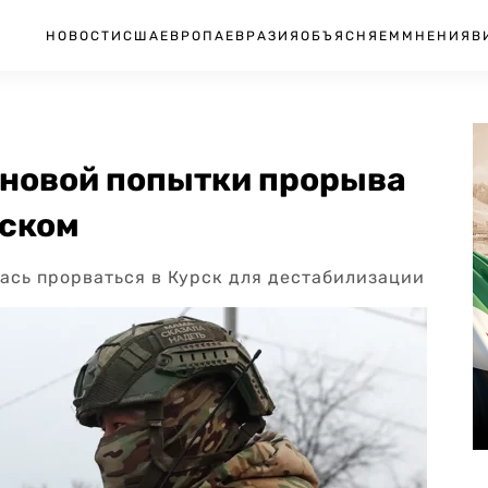
НОВОСТИ
США
ЕВРОПА
ЕВРАЗИЯ
ОБЪЯСНЯЕМ
МНЕНИЯ
В
 новой попытки прорыва
рском
ась прорваться в Курск для дестабилизации