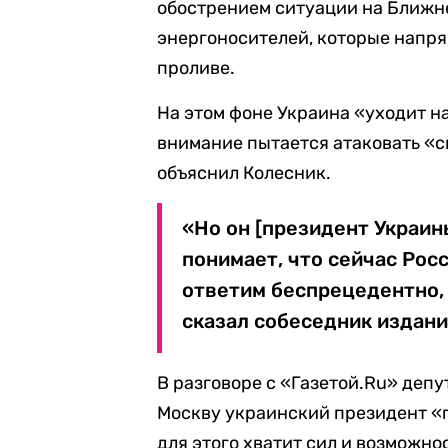
обострением ситуации на Ближне
энергоносителей, которые напря
проливе.
На этом фоне Украина «уходит на
внимание пытается атаковать «св
объяснил Колесник.
«Но он [президент Украин
понимает, что сейчас Рос
ответим беспрецедентно, 
сказал собеседник издани
В разговоре с «Газетой.Ru» деп
Москву украинский президент «п
для этого хватит сил и возможно