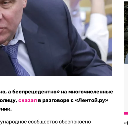
о, а б
еспрецедентно
»
на многочисленные
толицу
,
сказал
в разговоре с
«Лентой.ру»
ник.
ународное сообщество обеспокоено
«