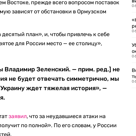
в
м Востоке, прежде всего вопросом поставок
06
мую зависят от обстановки в Ормузском
«
р
06
 десятый план», и, чтобы привлечь к себе
ятое для России место — ее столицу»,
У
о
06
ы Владимир Зеленский. — прим. ред.] не
В
т
сия не будет отвечать симметрично, мы
06
Украину ждет тяжелая история», —
я.
утат
заявил
, что за неудавшиеся атаки на
олучит по полной». По его словам, у России
стей.