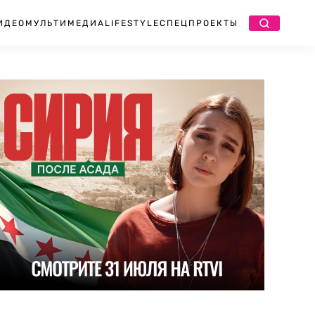
ИДЕО
МУЛЬТИМЕДИА
LIFESTYLE
СПЕЦПРОЕКТЫ