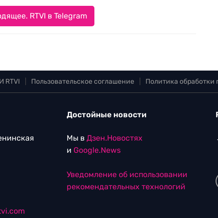
дящее. RTVI в Telegram
И RTVI
|
Пользовательское соглашение
|
Политика обработки
Достойные новости
Ленинская
Мы в
Дзен.Новостях
и
Google.News
Уведомление об использовании
рекомендательных технологий
vi.com