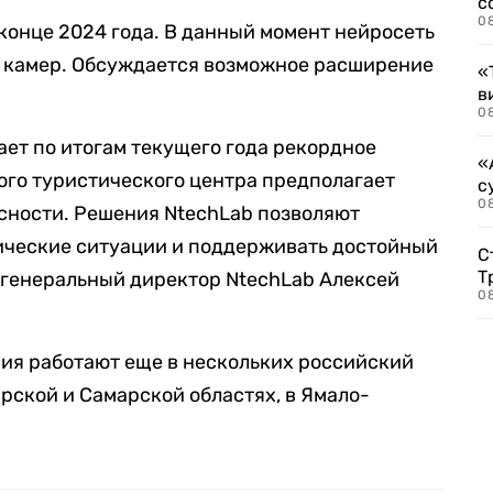
с
0
конце 2024 года. В данный момент нейросеть
0 камер. Обсуждается возможное расширение
«
в
0
ет по итогам текущего года рекордное
«
ного туристического центра предполагает
с
08
сности. Решения NtechLab позволяют
ческие ситуации и поддерживать достойный
С
Т
 генеральный директор NtechLab Алексей
08
ия работают еще в нескольких российский
ирской и Самарской областях, в Ямало-