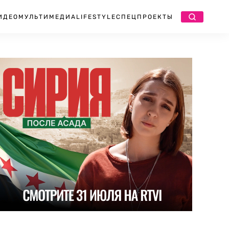
ИДЕО
МУЛЬТИМЕДИА
LIFESTYLE
СПЕЦПРОЕКТЫ