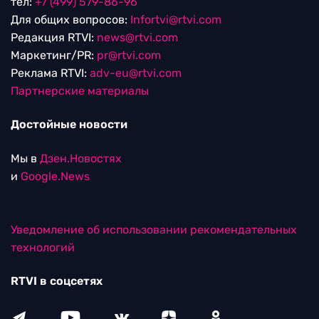
тел:
+7 (499) 579-86-96
Для общих вопросов:
Infortvi@rtvi.com
Редакция RTVI:
news@rtvi.com
Маркетинг/PR:
pr@rtvi.com
Реклама RTVI:
adv-eu@rtvi.com
Партнерские материалы
Достойные новости
Мы в
Дзен.Новостях
и
Google.News
Уведомление об использовании рекомендательных
технологий
RTVI в соцсетях