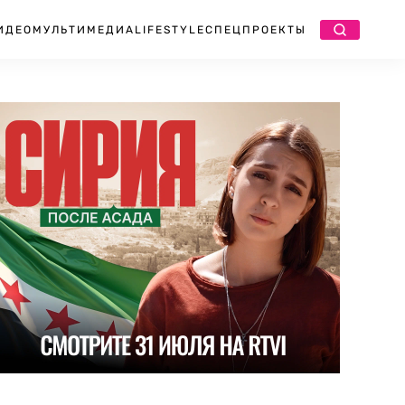
ИДЕО
МУЛЬТИМЕДИА
LIFESTYLE
СПЕЦПРОЕКТЫ