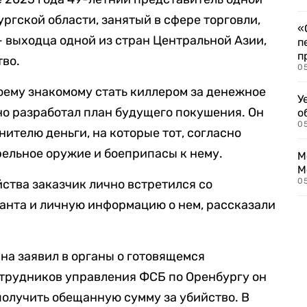
ргской области, занятый в сфере торговли,
«
— выходца одной из стран Центральной Азии,
п
п
во.
0
ему знакомому стать киллером за денежное
У
о разработал план будущего покушения. Он
о
0
ителю деньги, на которые тот, согласно
рельное оружие и боеприпасы к нему.
М
М
05
ства заказчик лично встретился со
анта и личную информацию о нем, рассказали
а заявил в органы о готовящемся
отрудников управления ФСБ по Оренбургу он
получить обещанную сумму за убийство. В