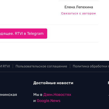
Елена Лепехина
Связаться с автором
дящее. RTVI в Telegram
И RTVI
|
Пользовательское соглашение
|
Политика обработки
Достойные новости
Ленинская
Мы в
Дзен.Новостях
и
Google.News