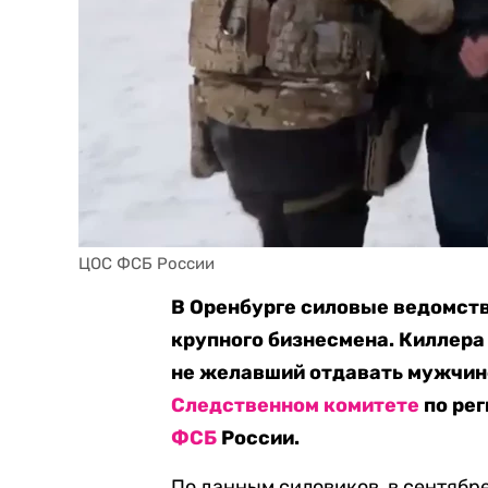
ЦОС ФСБ России
В Оренбурге силовые ведомств
крупного бизнесмена. Киллера
не желавший отдавать мужчине 
Следственном комитете
по рег
ФСБ
России.
По данным силовиков, в сентябр