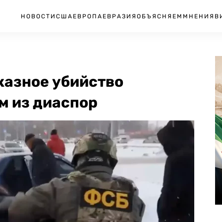
НОВОСТИ
США
ЕВРОПА
ЕВРАЗИЯ
ОБЪЯСНЯЕМ
МНЕНИЯ
В
казное убийство
м из диаспор