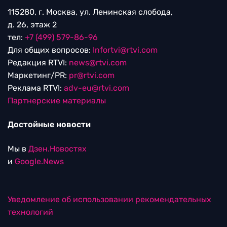
115280, г. Москва, ул. Ленинская слобода,
д. 26, этаж 2
тел:
+7 (499) 579-86-96
Для общих вопросов:
Infortvi@rtvi.com
Редакция RTVI:
news@rtvi.com
Маркетинг/PR:
pr@rtvi.com
Реклама RTVI:
adv-eu@rtvi.com
Партнерские материалы
Достойные новости
Мы в
Дзен.Новостях
и
Google.News
Уведомление об использовании рекомендательных
технологий