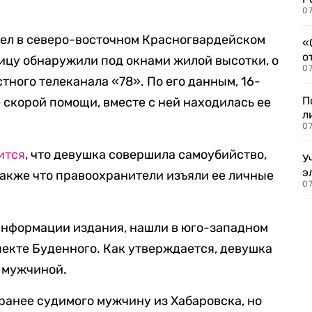
07
ел в северо-восточном Красногвардейском
«
о
ицу обнаружили под окнами жилой высотки, о
07
стного телеканала «78». По его данным, 16-
П
 скорой помощи, вместе с ней находилась ее
л
07
ится
, что девушка совершила самоубийство,
У
э
 также что правоохранители изъяли ее личные
07
информации издания, нашли в юго-западном
екте Буденного. Как утверждается, девушка
 мужчиной.
ранее судимого мужчину из Хабаровска, но