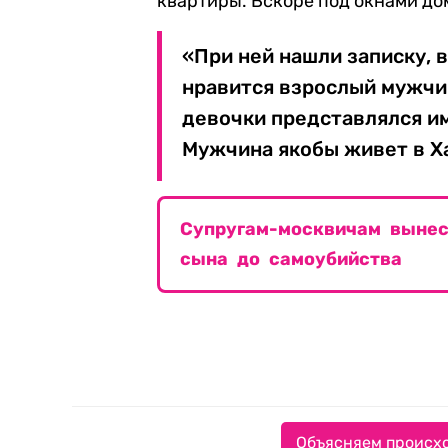
квартиры. Вскоре под окнами дом
«При ней нашли записку, в
нравится взрослый мужчи
девочки представлялся им
Мужчина якобы живет в Ха
Супругам-москвичам вынес
сына до самоубийства
Объясняем происхо