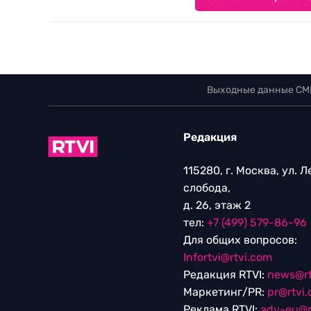
Выходные данные СМ
Редакция
115280, г. Москва, ул. 
слобода,
д. 26, этаж 2
тел:
+7 (499) 579-86-96
Для общих вопросов:
Infortvi@rtvi.com
Редакция RTVI:
news@rt
Маркетинг/PR:
pr@rtvi
Реклама RTVI:
adv-eu@r