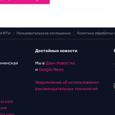
И RTVI
|
Пользовательское соглашение
|
Политика обработки
Достойные новости
Ленинская
Мы в
Дзен.Новостях
и
Google.News
Уведомление об использовании
рекомендательных технологий
vi.com
.com
tvi.com