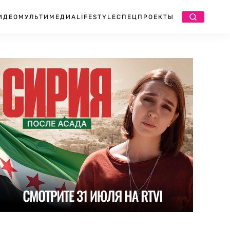
ИДЕО
МУЛЬТИМЕДИА
LIFESTYLE
СПЕЦПРОЕКТЫ