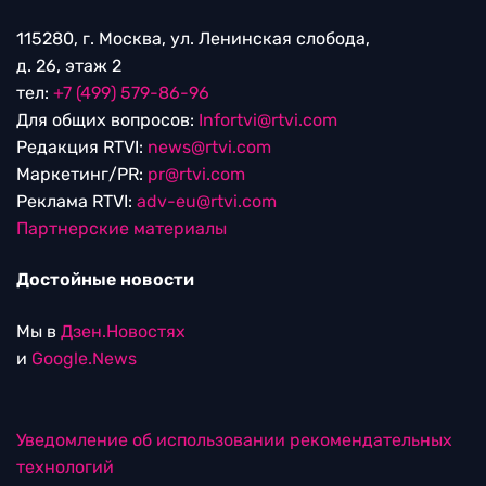
115280, г. Москва, ул. Ленинская слобода,
д. 26, этаж 2
тел:
+7 (499) 579-86-96
Для общих вопросов:
Infortvi@rtvi.com
Редакция RTVI:
news@rtvi.com
Маркетинг/PR:
pr@rtvi.com
Реклама RTVI:
adv-eu@rtvi.com
Партнерские материалы
Достойные новости
Мы в
Дзен.Новостях
и
Google.News
Уведомление об использовании рекомендательных
технологий