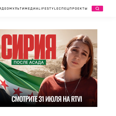
ИДЕО
МУЛЬТИМЕДИА
LIFESTYLE
СПЕЦПРОЕКТЫ