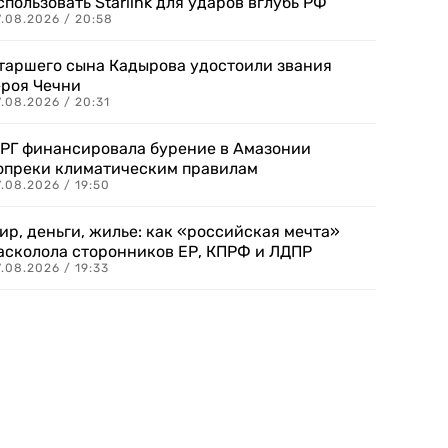
спользовать Starlink для ударов вглубь РФ
7.08.2026 / 20:58
таршего сына Кадырова удостоили звания
ероя Чечни
.08.2026 / 20:31
РГ финансировала бурение в Амазонии
опреки климатическим правилам
.08.2026 / 19:50
ир, деньги, жилье: как «российская мечта»
асколола сторонников ЕР, КПРФ и ЛДПР
.08.2026 / 19:33