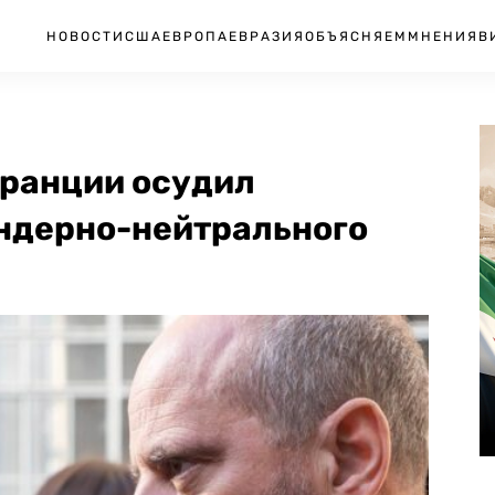
НОВОСТИ
США
ЕВРОПА
ЕВРАЗИЯ
ОБЪЯСНЯЕМ
МНЕНИЯ
В
ранции осудил
ендерно-нейтрального