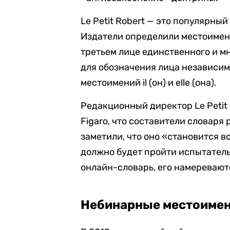
Le Petit Robert — это популярны
Издатели определили местоимения
третьем лице единственного и м
для обозначения лица независимо
местоимений il (он) и elle (она).
Редакционный директор Le Petit
Figaro, что составители словаря
заметили, что оно «становится в
должно будет пройти испытатель
онлайн-словарь, его намеревают
Небинарные местоимен