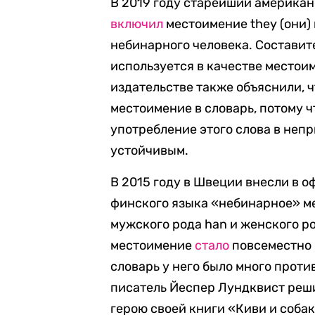
В 2019 году старейший американ
включил
местоимение they (они)
небинарного человека. Составите
используется в качестве местоим
издательстве также объяснили, 
местоимение в словарь, потому 
употребление этого слова в неп
устойчивым.
В 2015 году в Швеции внесли в 
финского языка «небинарное» ме
мужского рода han и женского ро
местоимение
стало
повсеместно 
словарь у него было много проти
писатель Йеспер Лундквист реши
герою своей книги «Киви и собак