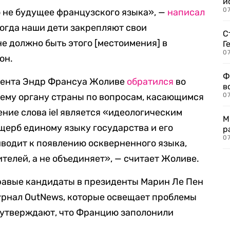
и
0
 не будущее французского языка», —
написал
 когда наши дети закрепляют свои
С
е должно быть этого [местоимения] в
Г
07
он.
Ф
мента Эндр Франсуа Жоливе
обратился
во
в
му органу страны по вопросам, касающимся
07
ение слова iel является «идеологическим
М
щерб единому языку государства и его
р
07
водит к появлению оскверненного языка,
телей, а не объединяет», — считает Жоливе.
авые кандидаты в президенты Марин Ле Пен
рнал OutNews, которые освещает проблемы
 утверждают, что Францию заполонили