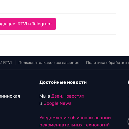
дящее. RTVI в Telegram
И RTVI
|
Пользовательское соглашение
|
Политика обработки
Достойные новости
Ленинская
Мы в
Дзен.Новостях
и
Google.News
Уведомление об использовании
рекомендательных технологий