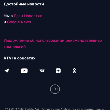
Достойные новости
Мы в
Дзен.Новостях
и
Google.News
Уведомление об использовании рекомендательных
технологий
RTVI в соцсетях
18+
© ООО "ЭрТиВиАй Продакшн". Все права защищены.