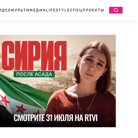
ИДЕО
МУЛЬТИМЕДИА
LIFESTYLE
СПЕЦПРОЕКТЫ