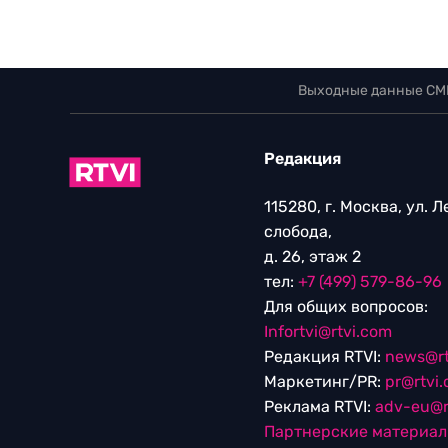
Выходные данные СМ
Редакция
115280, г. Москва, ул. 
слобода,
д. 26, этаж 2
тел:
+7 (499) 579-86-96
Для общих вопросов:
Infortvi@rtvi.com
Редакция RTVI:
news@rt
Маркетинг/PR:
pr@rtvi
Реклама RTVI:
adv-eu@r
Партнерские материа