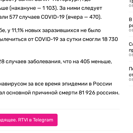
Т
08
ше (накануне — 1 103). За ними следует
ли 577 случаев COVID-19 (вчера — 470).
В
р
е, у 11,1% новых заразившихся не было
08
лечиться от COVID-19 за сутки смогли 18 730
С
п
08
28 случаев заболевания, что на 405 меньше,
П
о
08
авирусом за все время эпидемии в России
тал основной причиной смерти 81 926 россиян.
дящее. RTVI в Telegram