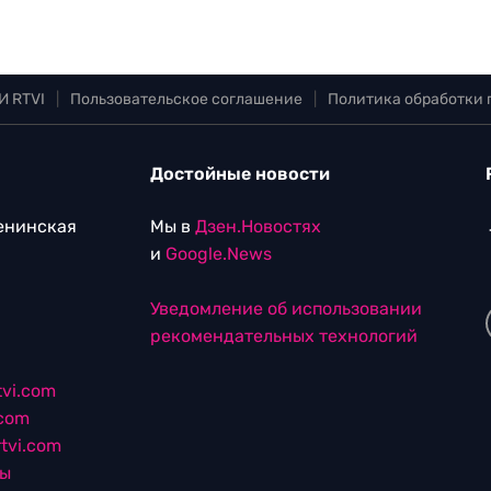
И RTVI
|
Пользовательское соглашение
|
Политика обработки
Достойные новости
Ленинская
Мы в
Дзен.Новостях
и
Google.News
Уведомление об использовании
рекомендательных технологий
vi.com
.com
tvi.com
лы