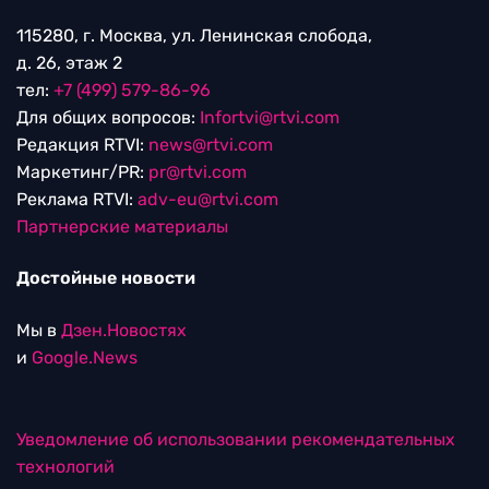
115280, г. Москва, ул. Ленинская слобода,
д. 26, этаж 2
тел:
+7 (499) 579-86-96
Для общих вопросов:
Infortvi@rtvi.com
Редакция RTVI:
news@rtvi.com
Маркетинг/PR:
pr@rtvi.com
Реклама RTVI:
adv-eu@rtvi.com
Партнерские материалы
Достойные новости
Мы в
Дзен.Новостях
и
Google.News
Уведомление об использовании рекомендательных
технологий