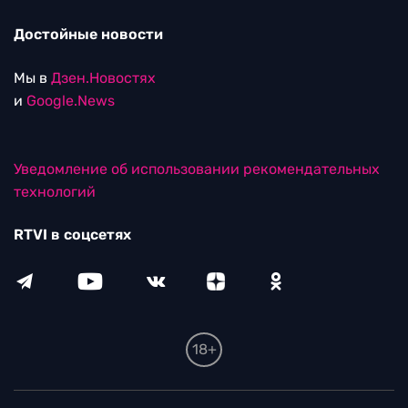
Достойные новости
Мы в
Дзен.Новостях
и
Google.News
Уведомление об использовании рекомендательных
технологий
RTVI в соцсетях
18+