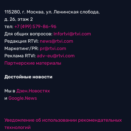
115280, г. Москва, ул. Ленинская слобода,
д. 26, этаж 2
тел:
+7 (499) 579-86-96
Для общих вопросов:
Infortvi@rtvi.com
Редакция RTVI:
news@rtvi.com
Маркетинг/PR:
pr@rtvi.com
Реклама RTVI:
adv-eu@rtvi.com
Партнерские материалы
Достойные новости
Мы в
Дзен.Новостях
и
Google.News
Уведомление об использовании рекомендательных
технологий