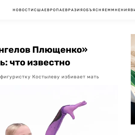
НОВОСТИ
США
ЕВРОПА
ЕВРАЗИЯ
ОБЪЯСНЯЕМ
МНЕНИЯ
В
Ангелов Плющенко»
ь: что известно
 фигуристку Костылеву избивает мать