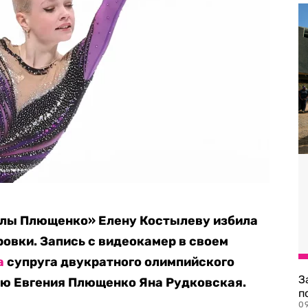
елы Плющенко» Елену Костылеву избила
ровки. Запись с видеокамер в своем
а
супруга
двукратного олимпийского
З
ию Евгения Плющенко Яна Рудковская.
п
0