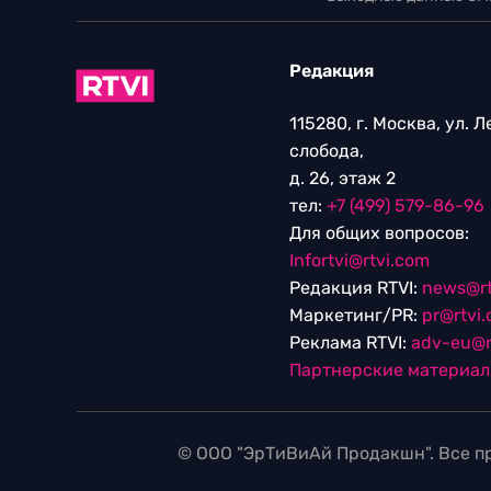
Редакция
115280, г. Москва, ул. 
слобода,
д. 26, этаж 2
тел:
+7 (499) 579-86-96
Для общих вопросов:
Infortvi@rtvi.com
Редакция RTVI:
news@rt
Маркетинг/PR:
pr@rtvi
Реклама RTVI:
adv-eu@r
Партнерские материа
© ООО "ЭрТиВиАй Продакшн". Все пр