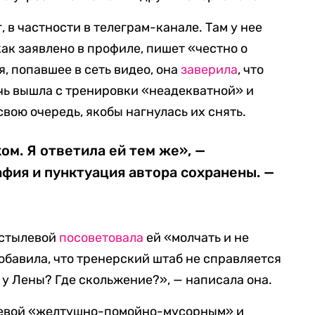
, в частности в телеграм-канале. Там у нее
как заявлено в профиле, пишет «честно о
, попавшее в сеть видео, она
заверила
, что
очь вышла с тренировки «неадекватной» и
 свою очередь, якобы нагнулась их снять.
ом. Я ответила ей тем же», —
афия и пунктуация автора сохранены. —
остылевой
посоветовала
ей «молчать и не
обавила, что тренерский штаб не справляется
т у Лены? Где скольжение?», — написала она.
евой «желтушно-помойно-мусорным» и