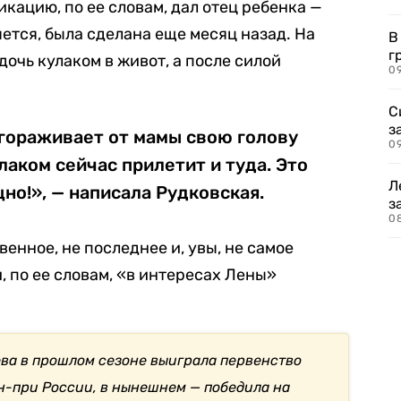
кацию, по ее словам, дал отец ребенка —
яется, была сделана еще месяц назад. На
В
г
дочь кулаком в живот, а после силой
09
С
з
агораживает от мамы свою голову
0
улаком сейчас прилетит и туда. Это
Л
но!», — написала Рудковская.
з
0
венное, не последнее и, увы, не самое
, по ее словам, «в интересах Лены»
ва в прошлом сезоне выиграла первенство
н-при России, в нынешнем — победила на