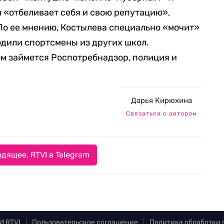
и «отбеливает себя и свою репутацию»,
 По ее мнению, Костылева специально «мочит»
одили спортсмены из других школ.
ом займется Роспотребнадзор, полиция и
Дарья Кирюхина
Связаться с автором
дящее. RTVI в Telegram
И RTVI
|
Пользовательское соглашение
|
Политика обработки