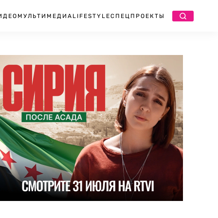
ИДЕО
МУЛЬТИМЕДИА
LIFESTYLE
СПЕЦПРОЕКТЫ