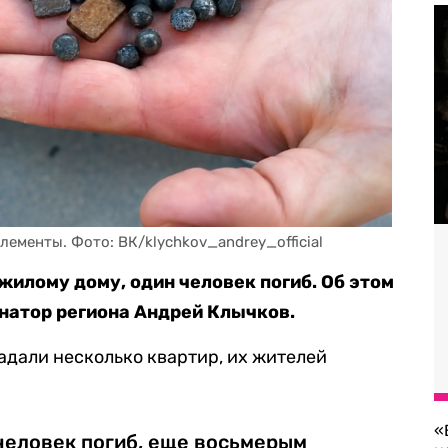
ементы. Фото: ВК/klychkov_andrey_official
жилому дому, один человек погиб. Об этом
натор региона Андрей Клычков.
адали несколько квартир, их жителей
.
«
 человек погиб, еще восьмерым