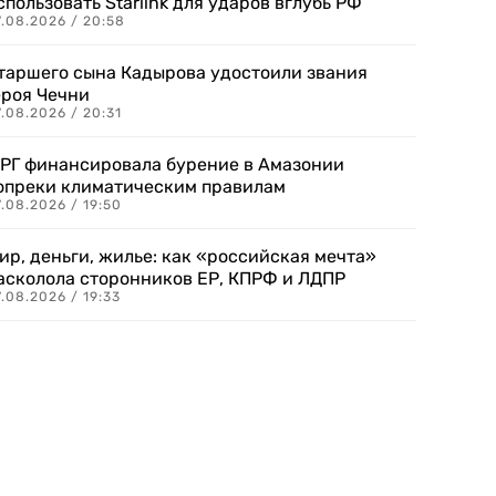
спользовать Starlink для ударов вглубь РФ
7.08.2026 / 20:58
таршего сына Кадырова удостоили звания
ероя Чечни
.08.2026 / 20:31
РГ финансировала бурение в Амазонии
опреки климатическим правилам
.08.2026 / 19:50
ир, деньги, жилье: как «российская мечта»
асколола сторонников ЕР, КПРФ и ЛДПР
.08.2026 / 19:33