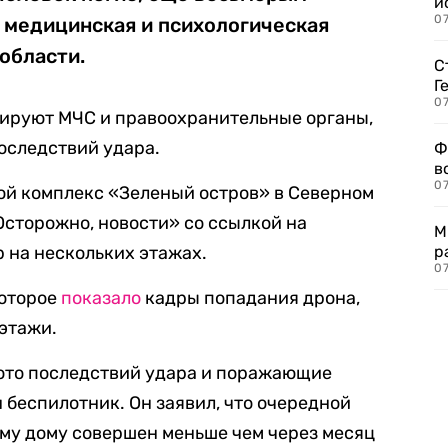
и
0
 медицинская и психологическая
 области.
С
Г
07
лируют МЧС и правоохранительные органы,
оследствий удара.
Ф
в
07
ой комплекс «Зеленый остров» в Северном
Осторожно, новости» со ссылкой на
М
р на нескольких этажах.
р
07
которое
показало
кадры попадания дрона,
 этажи.
то последствий удара и поражающие
 беспилотник. Он заявил, что очередной
му дому совершен меньше чем через месяц