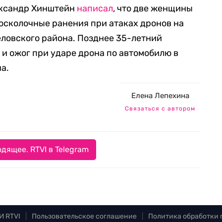
ександр Хинштейн
написал
, что две женщины
 осколочные ранения при атаках дронов на
еловского района. Позднее 35-летний
и ожог при ударе дрона по автомобилю в
а.
Елена Лепехина
Связаться с автором
дящее. RTVI в Telegram
И RTVI
|
Пользовательское соглашение
|
Политика обработки