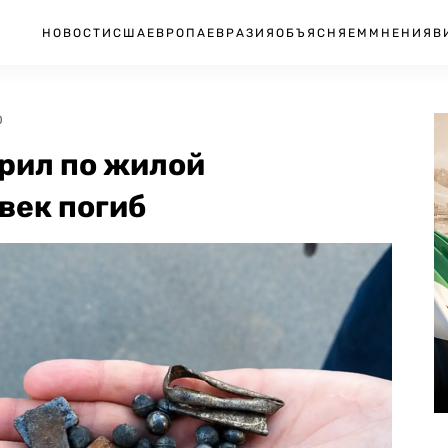
НОВОСТИ
США
ЕВРОПА
ЕВРАЗИЯ
ОБЪЯСНЯЕМ
МНЕНИЯ
В
0
рил по жилой
век погиб