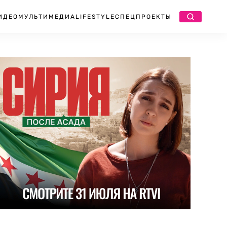
ИДЕО
МУЛЬТИМЕДИА
LIFESTYLE
СПЕЦПРОЕКТЫ