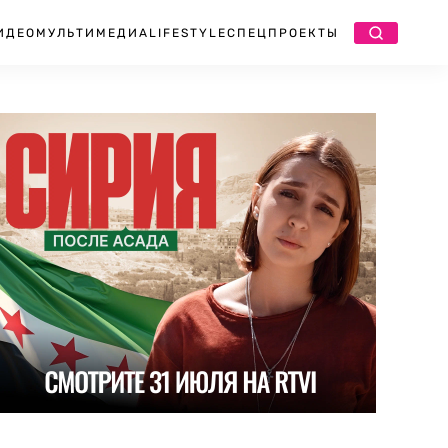
ИДЕО
МУЛЬТИМЕДИА
LIFESTYLE
СПЕЦПРОЕКТЫ