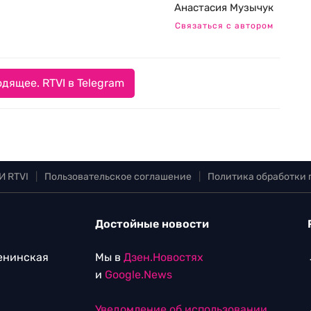
Анастасия Музычук
Связаться с автором
дящее. RTVI в Telegram
И RTVI
|
Пользовательское соглашение
|
Политика обработки
Достойные новости
Ленинская
Мы в
Дзен.Новостях
и
Google.News
Уведомление об использовании