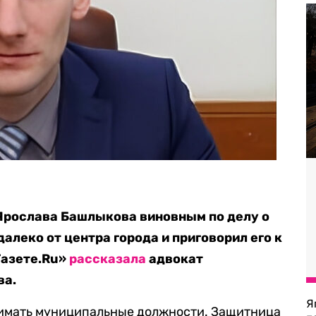
Ярослава Башлыкова виновным по делу о
алеко от центра города и приговорил его к
Газете.Ru»
рассказала
адвокат
ва.
Я
имать муниципальные должности. Защитница