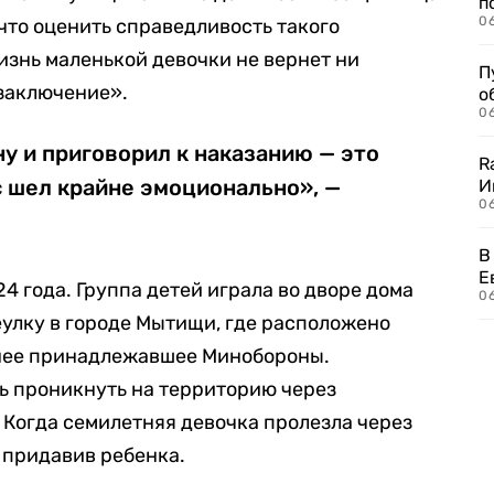
п
0
что оценить справедливость такого
изнь маленькой девочки не вернет ни
П
 заключение».
о
06
ну и приговорил к наказанию — это
R
 шел крайне эмоционально», —
И
0
В
Е
4 года. Группа детей играла во дворе дома
06
улку в городе Мытищи, где расположено
нее принадлежавшее Минобороны.
 проникнуть на территорию через
Когда семилетняя девочка пролезла через
 придавив ребенка.