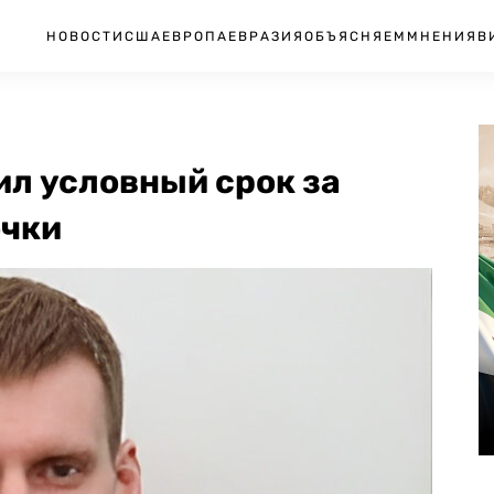
НОВОСТИ
США
ЕВРОПА
ЕВРАЗИЯ
ОБЪЯСНЯЕМ
МНЕНИЯ
В
л условный срок за
очки