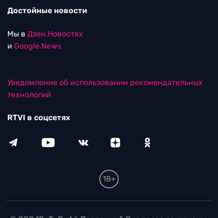
Достойные новости
Мы в
Дзен.Новостях
и
Google.News
Уведомление об использовании рекомендательных
технологий
RTVI в соцсетях
18+