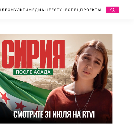
ИДЕО
МУЛЬТИМЕДИА
LIFESTYLE
СПЕЦПРОЕКТЫ