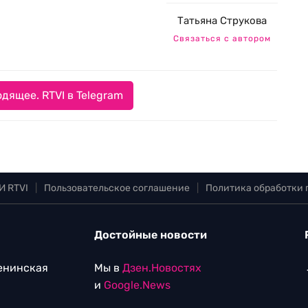
Татьяна Струкова
Связаться с автором
дящее. RTVI в Telegram
И RTVI
|
Пользовательское соглашение
|
Политика обработки
Достойные новости
Ленинская
Мы в
Дзен.Новостях
и
Google.News