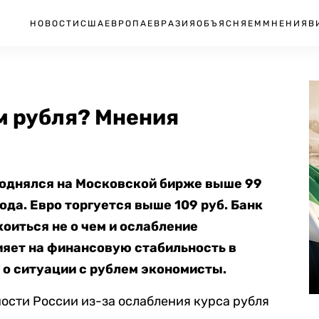
НОВОСТИ
США
ЕВРОПА
ЕВРАЗИЯ
ОБЪЯСНЯЕМ
МНЕНИЯ
В
м рубля? Мнения
 поднялся на Московской бирже выше 99
года. Евро торгуется выше 109 руб. Банк
оиться не о чем и ослабление
ияет на финансовую стабильность в
т о ситуации с рублем экономисты.
ости России из-за ослабления курса рубля