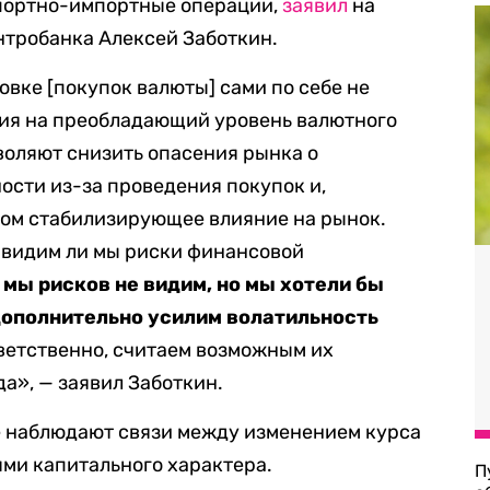
спортно-импортные операции,
заявил
на
тробанка Алексей Заботкин.
вке [покупок валюты] сами по себе не
ия на преобладающий уровень валютного
зволяют снизить опасения рынка о
ости из-за проведения покупок и,
лом стабилизирующее влияние на рынок.
, видим ли мы риски финансовой
 мы рисков не видим, но
мы хотели бы
дополнительно усилим волатильность
етственно, считаем возможным их
да», — заявил Заботкин.
не наблюдают связи между изменением курса
ми капитального характера.
П