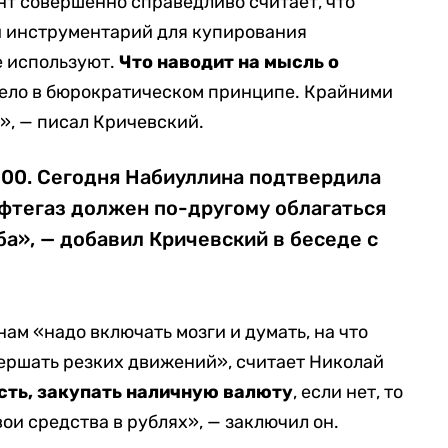
т совершенно справедливо считает, что
 инструментарий для купирования
е используют.
Что наводит на мысль о
дело в бюрократическом принципе. Крайними
», — писал Кричевский.
100. Сегодня Набиуллина подтвердила
нефтегаз должен по-другому облагаться
ба», — добавил Кричевский в беседе с
ам «надо включать мозги и думать, на что
овершать резких движений», считает Николай
сть, закупать наличную валюту
, если нет, то
ои средства в рублях», — заключил он.