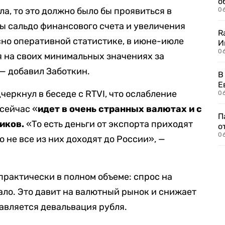
о
ла, то это должно было бы проявиться в
06
ы сальдо финансового счета и увеличения
R
асно оперативной статистике, в июне-июле
И
0
я на своих минимальных значениях за
— добавил Заботкин.
В
Е
еркнул в беседе с RTVI, что ослабление
06
 сейчас «
идет в очень странных валютах и с
П
иков.
«То есть деньги от экспорта приходят
о
06
ко не все из них доходят до России», —
практически в полном объеме: спрос на
ало. Это давит на валютный рынок и снижает
бавляется девальвация рубля.