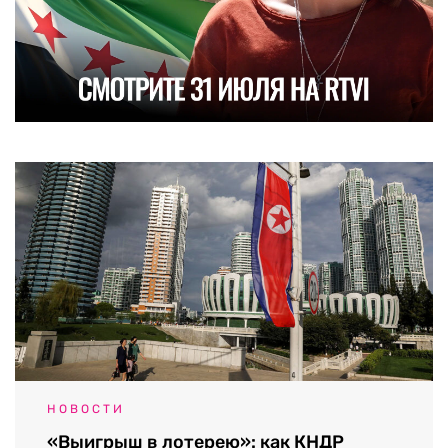
НОВОСТИ
«Выигрыш в лотерею»: как КНДР