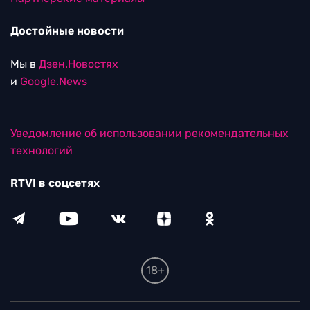
Достойные новости
Мы в
Дзен.Новостях
и
Google.News
Уведомление об использовании рекомендательных
технологий
RTVI в соцсетях
18+