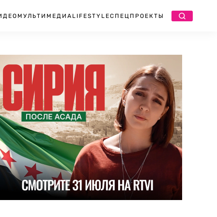
ИДЕО
МУЛЬТИМЕДИА
LIFESTYLE
СПЕЦПРОЕКТЫ