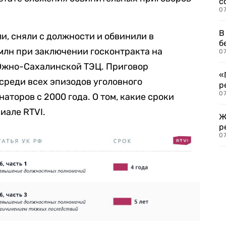
с
07
В
и, сняли с должности и обвинили в
б
 млн при заключении госконтракта на
07
 Южно-Сахалинской ТЭЦ. Приговор
«
среди всех эпизодов уголовного
р
07
аторов с 2000 года. О том, какие сроки
иале RTVI.
Ж
р
07