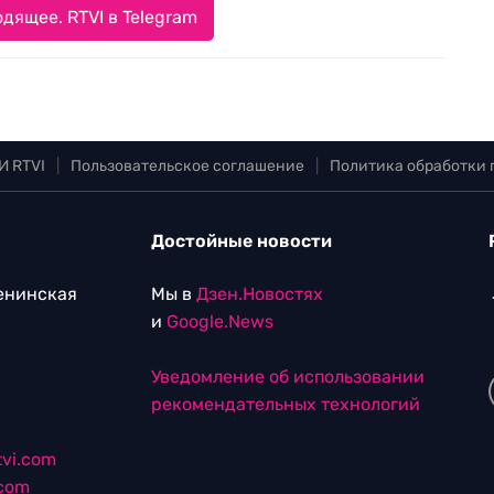
дящее. RTVI в Telegram
И RTVI
|
Пользовательское соглашение
|
Политика обработки
Достойные новости
Ленинская
Мы в
Дзен.Новостях
и
Google.News
Уведомление об использовании
рекомендательных технологий
vi.com
.com