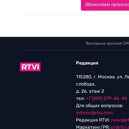
Объясняем происхо
Выходные данные СМ
Редакция
115280, г. Москва, ул. 
слобода,
д. 26, этаж 2
тел:
+7 (499) 579-86-96
Для общих вопросов:
Infortvi@rtvi.com
Редакция RTVI:
news@rt
Маркетинг/PR:
pr@rtvi