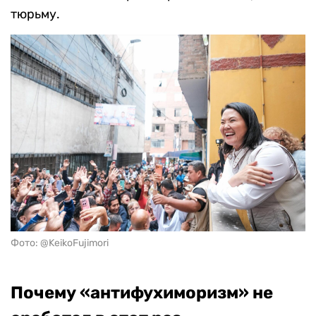
тюрьму.
Фото: @KeikoFujimori
Почему «антифухиморизм» не