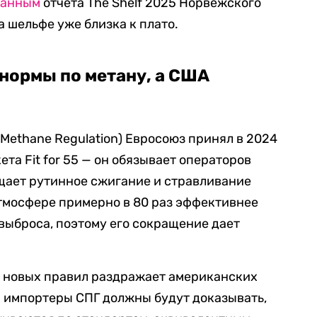
данным
отчета The Shelf 2025 Норвежского
а шельфе уже близка к плато.
нормы по метану, а США
 Methane Regulation) Евросоюз принял в 2024
ета Fit for 55 — он обязывает операторов
щает рутинное сжигание и стравливание
атмосфере примерно в 80 раз эффективнее
 выброса, поэтому его сокращение дает
 новых правил раздражает американских
а импортеры СПГ должны будут доказывать,