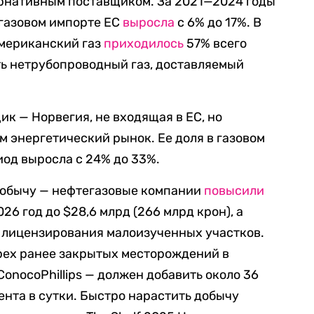
рнативным поставщиком. За 2021—2024 годы
 газовом импорте ЕС
выросла
с 6% до 17%. В
американский газ
приходилось
57% всего
ть нетрубопроводный газ, доставляемый
к — Норвегия, не входящая в ЕС, но
м энергетический рынок. Ее доля в газовом
иод выросла с 24% до 33%.
добычу — нефтегазовые компании
повысили
26 год до $28,6 млрд (266 млрд крон), а
д лицензирования малоизученных участков.
трех ранее закрытых месторождений в
onocoPhillips — должен добавить около 36
ента в сутки. Быстро нарастить добычу