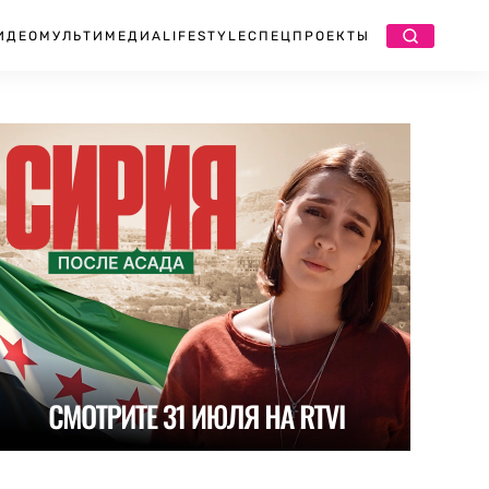
ИДЕО
МУЛЬТИМЕДИА
LIFESTYLE
СПЕЦПРОЕКТЫ