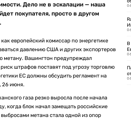
о
димости. Дело не в эскалации — наша
06
йдет покупателя, просто в другом
R
.
И
0
, как европейский комиссар по энергетике
В
аваться давлению США и других экспортеров
Е
06
по метану. Вашингтон предупреждал
 риск штрафов поставят под угрозу торговлю
П
о
гетики ЕС должны обсудить регламент на
06
, 26 июня.
анского газа резко выросла после начала
ду, когда блок начал замещать российские
 выбросами метана стала одной из опор