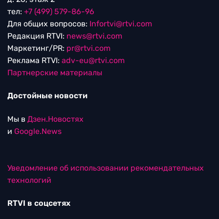
тел:
+7 (499) 579-86-96
Для общих вопросов:
Infortvi@rtvi.com
Редакция RTVI:
news@rtvi.com
Маркетинг/PR:
pr@rtvi.com
Реклама RTVI:
adv-eu@rtvi.com
Партнерские материалы
Достойные новости
Мы в
Дзен.Новостях
и
Google.News
Уведомление об использовании рекомендательных
технологий
RTVI в соцсетях