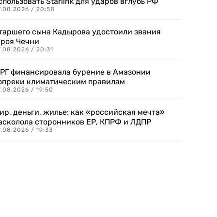
спользовать Starlink для ударов вглубь РФ
7.08.2026 / 20:58
таршего сына Кадырова удостоили звания
ероя Чечни
.08.2026 / 20:31
РГ финансировала бурение в Амазонии
опреки климатическим правилам
.08.2026 / 19:50
ир, деньги, жилье: как «российская мечта»
асколола сторонников ЕР, КПРФ и ЛДПР
.08.2026 / 19:33