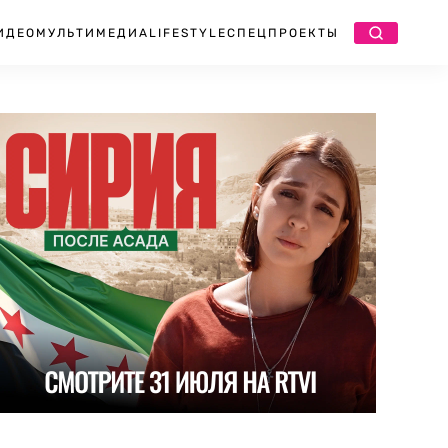
ИДЕО
МУЛЬТИМЕДИА
LIFESTYLE
СПЕЦПРОЕКТЫ