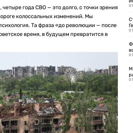
и
0
 четыре года СВО — это долго, с точки зрения
пороге колоссальных изменений. Мы
С
 психология. Та фраза «до революции — после
Г
07
оветское время, в будущем превратится в
Ф
в
07
М
р
07