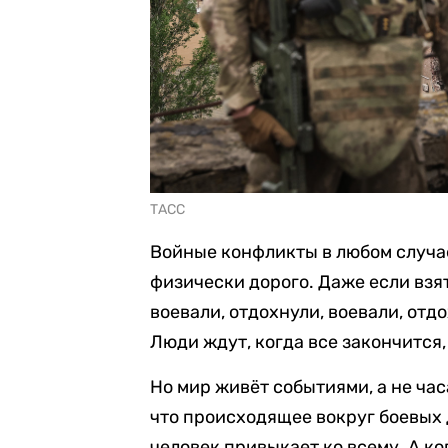
ТАСС
Войные конфликты в любом случа
физически дорого. Даже если взя
воевали, отдохнули, воевали, от
Люди ждут, когда все закончится,
Но мир живёт событиями, а не час
что происходящее вокруг боевых 
человек привыкает ко всему. А к