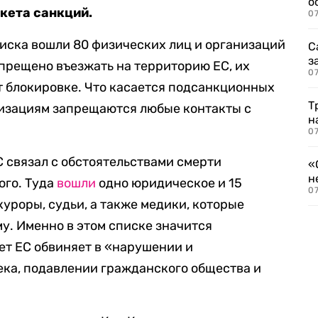
о
акета санкций.
07
писка вошли 80 физических лиц и организаций
С
з
апрещено въезжать на территорию ЕС, их
07
т блокировке. Что касается подсанкционных
Т
низациям запрещаются любые контакты с
н
07
С связал с обстоятельствами смерти
«
н
ого. Туда
вошли
одно юридическое и 15
07
уроры, судьи, а также медики, которые
у. Именно в этом списке значится
вет ЕС обвиняет в «нарушении и
ека, подавлении гражданского общества и