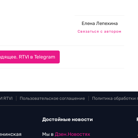
Елена Лепехина
Связаться с автором
дящее. RTVI в Telegram
И RTVI
|
Пользовательское соглашение
|
Политика обработки
Достойные новости
Ленинская
Мы в
Дзен.Новостях