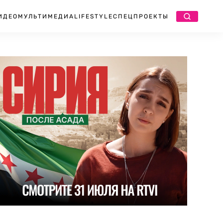
ИДЕО
МУЛЬТИМЕДИА
LIFESTYLE
СПЕЦПРОЕКТЫ