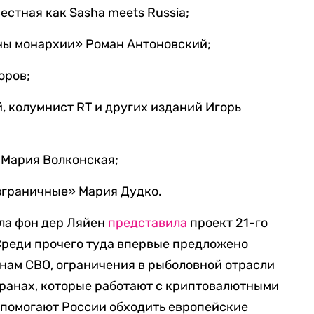
естная как Sasha meets Russia;
ны монархии» Роман Антоновский;
оров;
, колумнист RT и других изданий Игорь
 Мария Волконская;
зграничные» Мария Дудко.
ла фон дер Ляйен
представила
проект 21-го
Среди прочего туда впервые предложено
анам СВО, ограничения в рыболовной отрасли
странах, которые работают с криптовалютными
, помогают России обходить европейские