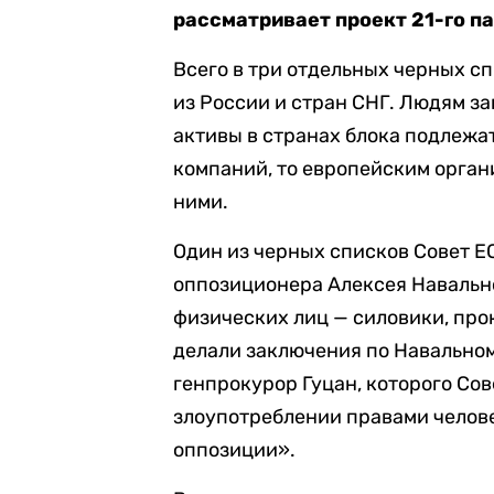
рассматривает проект 21-го п
Всего в три отдельных черных с
из России и стран СНГ. Людям з
активы в странах блока подлежа
компаний, то европейским орга
ними.
Один из черных списков Совет Е
оппозиционера Алексея Навальн
физических лиц — силовики, прок
делали заключения по Навальном
генпрокурор Гуцан, которого Со
злоупотреблении правами челов
оппозиции».