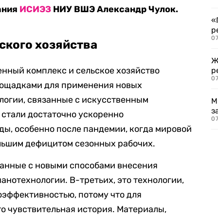
ания
ИСИЭЗ
НИУ ВШЭ Александр Чулок.
«
р
07
ского хозяйства
Ж
нный комплекс и сельское хозяйство
р
07
ощадками для применения новых
ологии, связанные с искусственным
М
з
 стали достаточно ускоренно
07
ды, особенно после пандемии, когда мировой
ольшим дефицитом сезонных рабочих.
занные с новыми способами внесения
анотехнологии. В-третьих, это технологии,
оэффективностью, потому что для
о чувствительная история. Материалы,