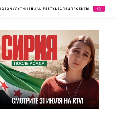
ИДЕО
МУЛЬТИМЕДИА
LIFESTYLE
СПЕЦПРОЕКТЫ