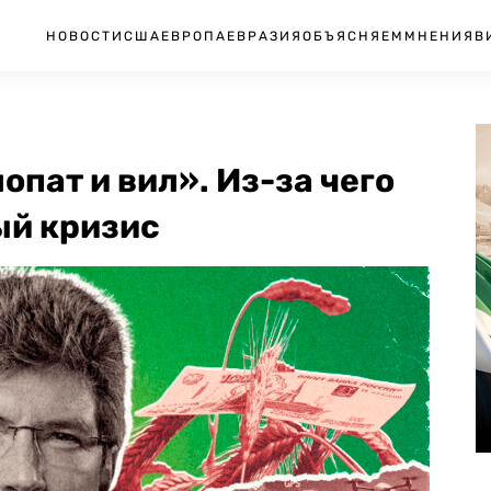
НОВОСТИ
США
ЕВРОПА
ЕВРАЗИЯ
ОБЪЯСНЯЕМ
МНЕНИЯ
В
опат и вил». Из-за чего
ый кризис