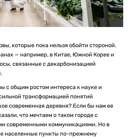
овы, которые пока нельзя обойти стороной.
ранах — например, в Китае, Южной Корее и
росы, связанные с декарбонизацией
.
ы с общим ростом интереса к науке и
о сильной трансформацией понятий
акое современная деревня? Если бы нам ее
казали, что мечтаем о таком городе с
ими современными коммуникациями. Но в
е населенные пункты по-прежнему