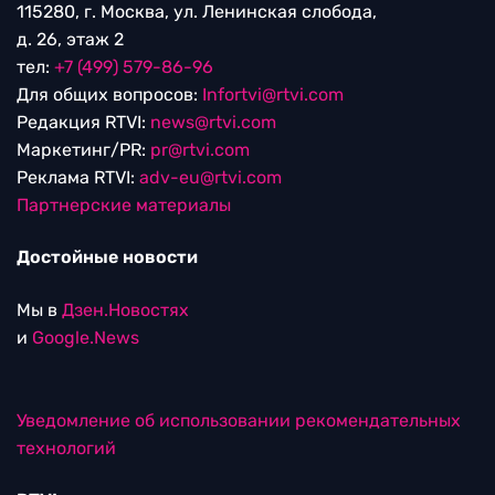
115280, г. Москва, ул. Ленинская слобода,
д. 26, этаж 2
тел:
+7 (499) 579-86-96
Для общих вопросов:
Infortvi@rtvi.com
Редакция RTVI:
news@rtvi.com
Маркетинг/PR:
pr@rtvi.com
Реклама RTVI:
adv-eu@rtvi.com
Партнерские материалы
Достойные новости
Мы в
Дзен.Новостях
и
Google.News
Уведомление об использовании рекомендательных
технологий