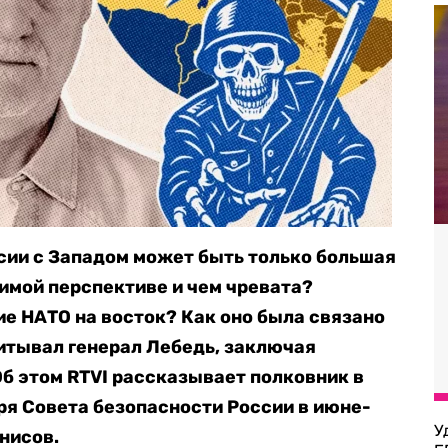
ии с Западом может быть только большая
римой перспективе и чем чревата?
е НАТО на восток? Как оно была связано
читывал генерал Лебедь, заключая
б этом RTVI рассказывает полковник в
ря Совета безопасности России в июне-
У
нисов.