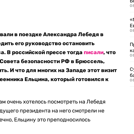
Б
0
«
Е
0
овали в поездке Александра Лебедя в
дить его руководство остановить
П
к
а. В российской прессе тогда
писали
, что
0
 Совета безопасности РФ в Брюссель,
С
ть. И что для многих на Западе этот визит
б
еемника Ельцина, который готовился к
0
ам очень хотелось посмотреть на Лебедя
удущего президента на него смотрели не
онечно, Ельцину это преподносилось