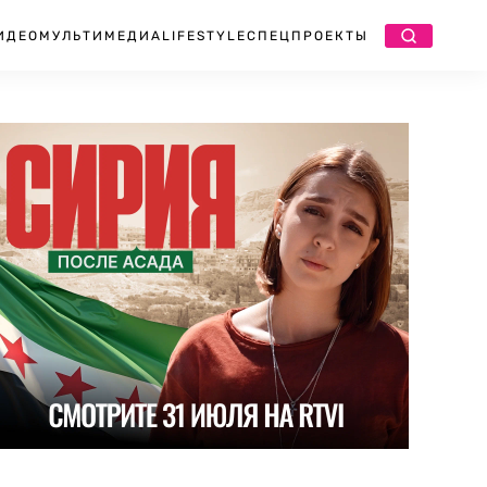
ИДЕО
МУЛЬТИМЕДИА
LIFESTYLE
СПЕЦПРОЕКТЫ