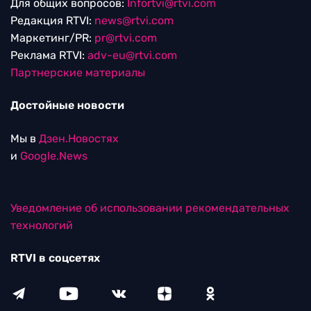
Для общих вопросов:
Infortvi@rtvi.com
Редакция RTVI:
news@rtvi.com
Маркетинг/PR:
pr@rtvi.com
Реклама RTVI:
adv-eu@rtvi.com
Партнерские материалы
Достойные новости
Мы в
Дзен.Новостях
и
Google.News
Уведомление об использовании рекомендательных
технологий
RTVI в соцсетях