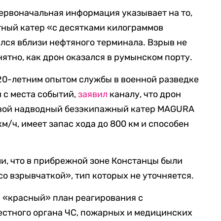
первоначальная информация указывает на то,
тный катер «с десятками килограммов
ился вблизи нефтяного терминала. Взрыв не
ятно, как дрон оказался в румынском порту.
20-летним опытом службы в военной разведке
 с места событий,
заявил
каналу, что дрон
евой надводный безэкипажный катер MAGURA
км/ч, имеет запас хода до 800 км и способен
и, что в прибрежной зоне Констанцы были
о взрывчаткой», тип которых не уточняется.
н «красный» план реагирования с
естного органа ЧС, пожарных и медицинских