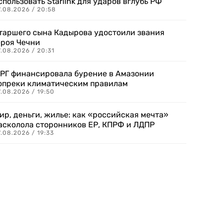
спользовать Starlink для ударов вглубь РФ
7.08.2026 / 20:58
таршего сына Кадырова удостоили звания
ероя Чечни
.08.2026 / 20:31
РГ финансировала бурение в Амазонии
опреки климатическим правилам
.08.2026 / 19:50
ир, деньги, жилье: как «российская мечта»
асколола сторонников ЕР, КПРФ и ЛДПР
.08.2026 / 19:33