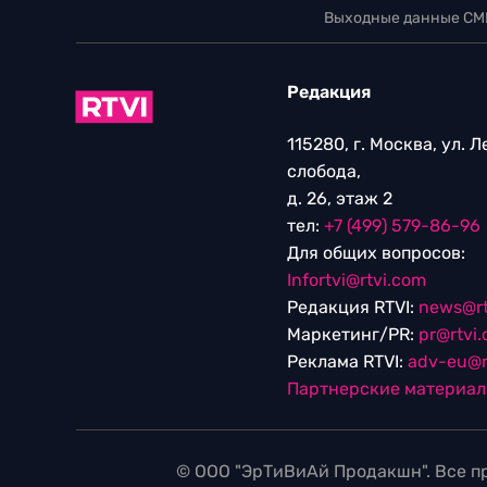
Выходные данные СМ
Редакция
115280, г. Москва, ул. 
слобода,
д. 26, этаж 2
тел:
+7 (499) 579-86-96
Для общих вопросов:
Infortvi@rtvi.com
Редакция RTVI:
news@rt
Маркетинг/PR:
pr@rtvi
Реклама RTVI:
adv-eu@r
Партнерские материа
© ООО "ЭрТиВиАй Продакшн". Все пр