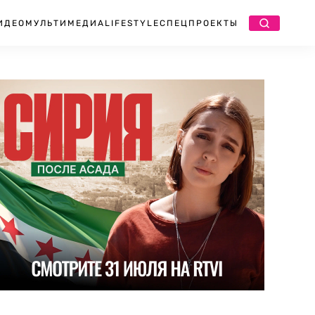
ИДЕО
МУЛЬТИМЕДИА
LIFESTYLE
СПЕЦПРОЕКТЫ