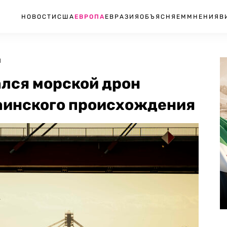
НОВОСТИ
США
ЕВРОПА
ЕВРАЗИЯ
ОБЪЯСНЯЕМ
МНЕНИЯ
В
1
ался морской дрон
аинского происхождения