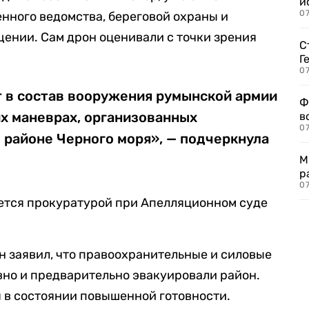
и
0
нного ведомства, береговой охраны и
щении. Сам дрон оценивали с точки зрения
С
Г
07
т в состав вооружения румынской армии
Ф
их маневрах, организованных
в
07
 районе Черного моря», — подчеркнула
М
р
07
уется прокуратурой при Апелляционном суде
 заявил, что правоохранительные и силовые
но и предварительно эвакуировали район.
 в состоянии повышенной готовности.