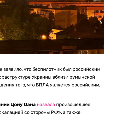
и
заявило, что беспилотник был российским
нфраструктуре Украины вблизи румынской
ения того, что БПЛА является российским,
ынии Цойу Оана
назвала
произошедшее
скалацией со стороны РФ», а также