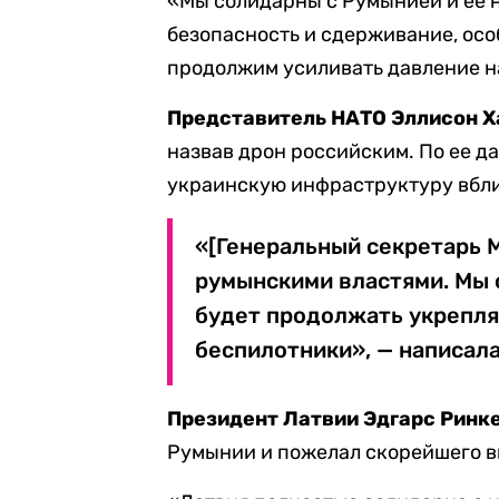
«Мы солидарны с Румынией и ее 
безопасность и сдерживание, осо
продолжим усиливать давление на
Представитель НАТО Эллисон 
назвав дрон российским. По ее д
украинскую инфраструктуру вбл
«[Генеральный секретарь М
румынскими властями. Мы 
будет продолжать укреплят
беспилотники», — написала
Президент Латвии Эдгарс Ринк
Румынии и пожелал скорейшего 