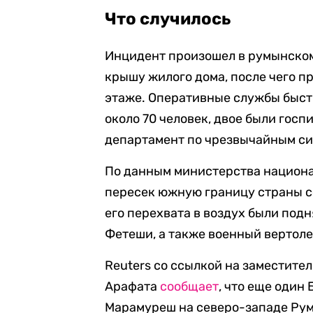
Что случилось
Инцидент произошел в румынском 
крышу жилого дома, после чего п
этаже. Оперативные службы быстр
около 70 человек, двое были гос
департамент по чрезвычайным с
По данным министерства национ
пересек южную границу страны с
его перехвата в воздух были подн
Фетеши, а также военный вертоле
Reuters со ссылкой на заместите
Арафата
сообщает
, что еще один
Марамуреш на северо-западе Рум