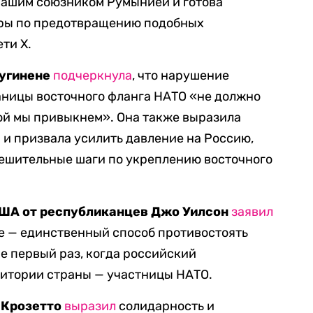
нашим союзником Румынией и готова
ры по предотвращению подобных
ети X.
Ругинене
подчеркнула
, что нарушение
ницы восточного фланга НАТО «не должно
рой мы привыкнем». Она также выразила
и призвала усилить давление на Россию,
ешительные шаги по укреплению восточного
США от республиканцев Джо Уилсон
заявил
те — единственный способ противостоять
 не первый раз, когда российский
ритории страны — участницы НАТО.
 Крозетто
выразил
солидарность и