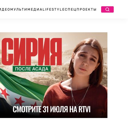
ИДЕО
МУЛЬТИМЕДИА
LIFESTYLE
СПЕЦПРОЕКТЫ