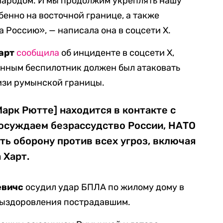
народом. И мы продолжим укреплять нашу
бенно на восточной границе, а также
 Россию», — написала она в соцсети X.
Харт
сообщила
об инциденте в соцсети X,
анным беспилотник должен был атаковать
изи румынской границы.
арк Рютте] находится в контакте с
осуждаем безрассудство России, НАТО
ь оборону против всех угроз, включая
 Харт.
евичс
осудил удар БПЛА по жилому дому в
выздоровления пострадавшим.