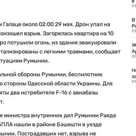
в
08
В
Галаце около 02:00 29 мая. Дрон упал на
Р
08
роизошел взрыв. Загорелась квартира на 10
о потушили огонь, из здания эвакуировали
Ж
питализированы с легкими травмами, сообщает
А
0
итуациям Румынии.
Н
альной обороны Румынии, беспилотник
з
08
о стороны Одесской области Украины. Для
яты два истребителя F-16 с авиабазы
т.
ля министра внутренних дел Румынии Раеда
 БПЛА нашли в районе Бэшешти в уезде
ынии. Пострадавших нет, взрыва не